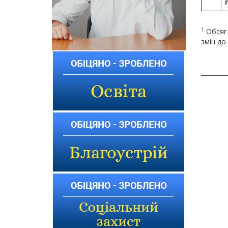
1
Обсяг 
змін до
________