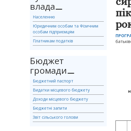
сир
влада
⚊
пік
Населенню
ро
Юридичним особам та Фізичним
особам підприємцям
ПРОГР
Платникам податків
батьків
Бюджет
громади
⚊
Бюджетний паспорт
Видатки місцевого бюджету
н
Доходи місцевого бюджету
Бюджетні запити
Звіт сільського голови