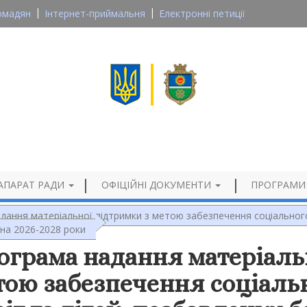
омадян
Інтернет-приймальня
Електронні петиції
Великосеверинівська сільська рада
Кропивницького району, Кіровоградської області
Офіційний сайт
АПАРАТ РАДИ
ОФІЦІЙНІ ДОКУМЕНТИ
ПРОГРАМИ
дання матеріальної підтримки з метою забезпечення соціального 
а на 2026-2028 роки
ограма надання матеріаль
тою забезпечення соціальн