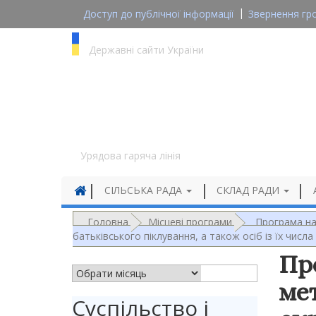
Доступ до публічної інформації
Звернення гр
gov.ua
Державні сайти України
1545
Урядова гаряча лінія
СІЛЬСЬКА РАДА
СКЛАД РАДИ
Головна
Місцеві програми
Програма на
батьківського піклування, а також осіб із їх числ
Пр
АРХІВ НОВИН
ме
Суспільство і