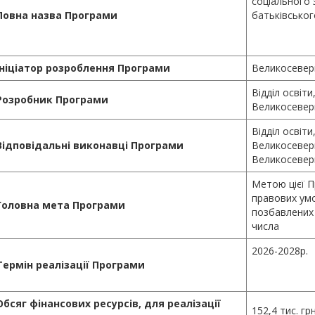
соціального 
Повна назва Програми
батьківського
Ініціатор розроблення Програми
Великосевери
Відділ освіти
Розробник Програми
Великосевери
Відділ освіти
Відповідальні виконавці Програми
Великосевери
Великосевери
Метою цієї П
правових умо
Головна мета Програми
позбавлених 
числа
2026-2028р.
Термін реалізації Програми
Обсяг фінансових ресурсів, для реалізації
152,4 тис. грн