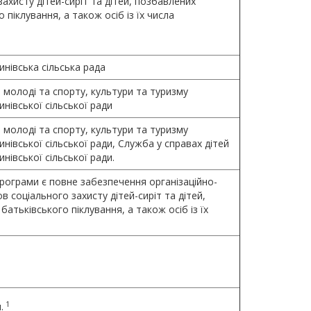
захисту дітей-сиріт та дітей, позбавлених
 піклування, а також осіб із їх числа
нівська сільська рада
, молоді та спорту, культури та туризму
нівської сільської ради
, молоді та спорту, культури та туризму
нівської сільської ради, Служба у справах дітей
нівської сільської ради.
рограми є повне забезпечення організаційно-
в соціального захисту дітей-сиріт та дітей,
батьківського піклування, а також осіб із їх
1
.