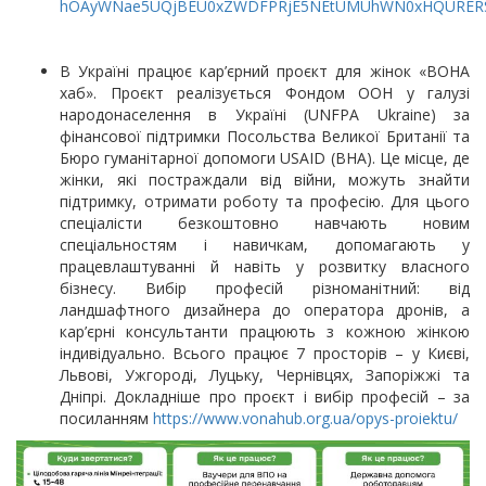
hOAyWNae5UQjBEU0xZWDFPRjE5NEtUMUhWN0xHQURER
В Україні працює кар’єрний проєкт для жінок «ВОНА
хаб». Проєкт реалізується Фондом ООН у галузі
народонаселення в Україні (UNFPA Ukraine) за
фінансової підтримки Посольства Великої Британії та
Бюро гуманітарної допомоги USAID (BHA). Це місце, де
жінки, які постраждали від війни, можуть знайти
підтримку, отримати роботу та професію. Для цього
спеціалісти безкоштовно навчають новим
спеціальностям і навичкам, допомагають у
працевлаштуванні й навіть у розвитку власного
бізнесу. Вибір професій різноманітний: від
ландшафтного дизайнера до оператора дронів, а
кар’єрні консультанти працюють з кожною жінкою
індивідуально. Всього працює 7 просторів – у Києві,
Львові, Ужгороді, Луцьку, Чернівцях, Запоріжжі та
Дніпрі. Докладніше про проєкт і вибір професій – за
посиланням
https://www.vonahub.org.ua/opys-proiektu/