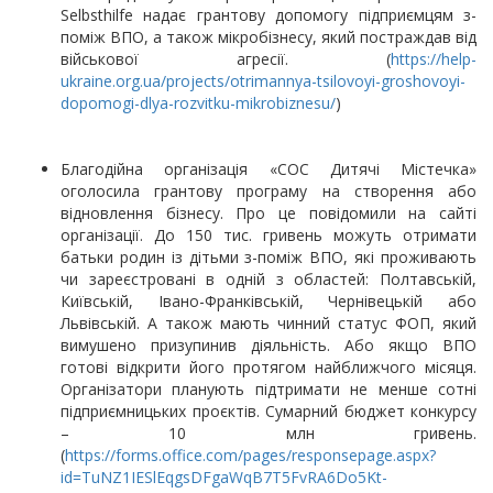
Selbsthilfe надає грантову допомогу підприємцям з-
поміж ВПО, а також мікробізнесу, який постраждав від
військової агресії. (
https://help-
ukraine.org.ua/projects/otrimannya-tsilovoyi-groshovoyi-
dopomogi-dlya-rozvitku-mikrobiznesu/
)
Благодійна організація «СОС Дитячі Містечка»
оголосила грантову програму на створення або
відновлення бізнесу. Про це повідомили на сайті
організації. До 150 тис. гривень можуть отримати
батьки родин із дітьми з-поміж ВПО, які проживають
чи зареєстровані в одній з областей: Полтавській,
Київській, Івано-Франківській, Чернівецькій або
Львівській. А також мають чинний статус ФОП, який
вимушено призупинив діяльність. Або якщо ВПО
готові відкрити його протягом найближчого місяця.
Організатори планують підтримати не менше сотні
підприємницьких проєктів. Сумарний бюджет конкурсу
– 10 млн гривень.
(
https://forms.office.com/pages/responsepage.aspx?
id=TuNZ1IESlEqgsDFgaWqB7T5FvRA6Do5Kt-