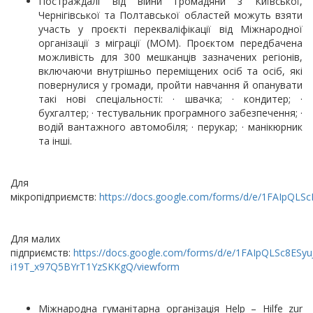
Постраждалі від війни громадяни з Київської,
Чернігівської та Полтавської областей можуть взяти
участь у проєкті перекваліфікації від Міжнародної
організації з міграції (МОМ). Проєктом передбачена
можливість для 300 мешканців зазначених регіонів,
включаючи внутрішньо переміщених осіб та осіб, які
повернулися у громади, пройти навчання й опанувати
такі нові спеціальності: · швачка; · кондитер; ·
бухгалтер; · тестувальник програмного забезпечення; ·
водій вантажного автомобіля; · перукар; · манікюрник
та інші.
Для
мікропідприємств:
https://docs.google.com/forms/d/e/1FAIp
Для малих
підприємств:
https://docs.google.com/forms/d/e/1FAIpQLSc8ESyu
i19T_x97Q5BYrT1YzSKKgQ/viewform
Міжнародна гуманітарна організація Help – Hilfe zur