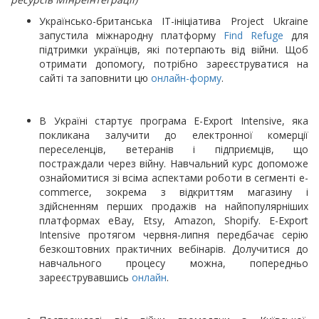
Українсько-британська IT-ініціатива Project Ukraine
запустила міжнародну платформу
Find Refuge
для
підтримки українців, які потерпають від війни. Щоб
отримати допомогу, потрібно зареєструватися на
сайті та заповнити цю
онлайн-форму
.
В Україні стартує програма E-Export Intensive, яка
покликана залучити до електронної комерції
переселенців, ветеранів і підприємців, що
постраждали через війну. Навчальний курс допоможе
ознайомитися зі всіма аспектами роботи в сегменті e-
commerce, зокрема з відкриттям магазину і
здійсненням перших продажів на найпопулярніших
платформах eBay, Etsy, Amazon, Shopify. E-Export
Intensive протягом червня-липня передбачає серію
безкоштовних практичних вебінарів. Долучитися до
навчального процесу можна, попередньо
зареєструвавшись
онлайн
.