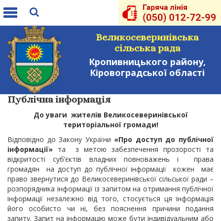
Toggle
navigation
Великосеверинівська
сільська рада
Кропивницького району,
Кіровоградської області
Публічна інформація
До уваги жителів Великосеверинівської
територіальної громади!
Відповідно до Закону України
«Про доступ до публічної
інформації»
та з метою забезпечення прозорості та
відкритості суб’єктів владних повноважень і права
громадян на доступ до публічної інформації кожен має
право звернутися до Великосеверинівської сільської ради –
розпорядника інформації із запитом на отримання публічної
інформації незалежно від того, стосується ця інформація
його особисто чи ні, без пояснення причини подання
запиту. Запит на інформацію може бути індивідуальним або