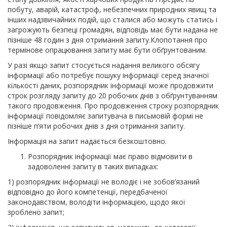
побуту, аварій, катастроф, небезпечних природних явищ та
інших надзвичайних подій, що сталися або можуть статись і
загрожують безпеці громадян, відповідь має бути надана не
пізніше 48 годин з дня отримання запиту.Клопотання про
термінове опрацювання запиту має бути обґрунтованим.
У разі якщо запит стосується надання великого обсягу
інформації або потребує пошуку інформації серед значної
кількості даних, розпорядник інформації може продовжити
строк розгляду запиту до 20 робочих днів з обґрунтуванням
такого продовження. Про продовження строку розпорядник
інформації повідомляє запитувача в письмовій формі не
пізніше п’яти робочих днів з дня отримання запиту.
Інформація на запит надається безкоштовно.
Розпорядник інформації має право відмовити в
задоволенні запиту в таких випадках:
1) розпорядник інформації не володіє і не зобов’язаний
відповідно до його компетенції, передбаченої
законодавством, володіти інформацією, щодо якої
зроблено запит;