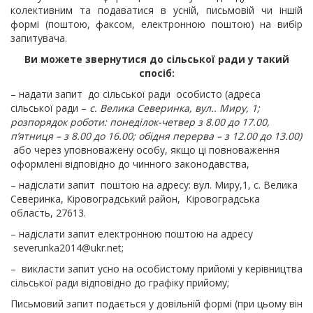
колективним та подаватися в усній, письмовій чи іншій
формі (поштою, факсом, електронною поштою) на вибір
запитувача.
Ви можете звернутися до
сільської ради у такий
спосіб
:
– надати запит до сільської ради особисто (адреса
сільської ради –
с. Велика Северинка, вул.. Миру, 1;
розпорядок роботи: понеділок-четвер з 8.00 до 17.00,
п’ятниця – з 8.00 до 16.00; обідня перерва – з 12.00 до 13.00)
або через уповноважену особу, якщо ці повноваження
оформлені відповідно до чинного законодавства,
– надіслати запит поштою на адресу: вул. Миру,1, с. Велика
Северинка, Кіровоградський район, Кіровоградська
область, 27613.
– надіслати запит електронною поштою на адресу
severunka2014@ukr.net;
– викласти запит усно на особистому прийомі у керівництва
сільської ради відповідно до графіку прийому;
Письмовий запит подається у довільній формі (при цьому він