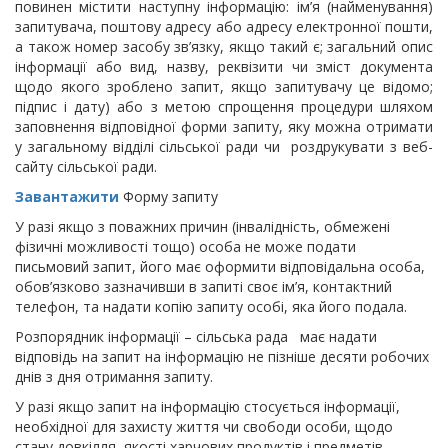
повинен містити наступну інформацію: ім’я (найменування)
запитувача, поштову адресу або адресу електронної пошти,
а також номер засобу зв’язку, якщо такий є; загальний опис
інформації або вид, назву, реквізити чи зміст документа
щодо якого зроблено запит, якщо запитувачу це відомо;
підпис і дату) або з метою спрощення процедури шляхом
заповнення відповідної форми запиту, яку можна отримати
у загальному відділі сільської ради чи роздрукувати з веб-
сайту сільської ради.
Завантажити
Форму запиту
У разі якщо з поважних причин (інвалідність, обмежені
фізичні можливості тощо) особа не може подати
письмовий запит, його має оформити відповідальна особа,
обов’язково зазначивши в запиті своє ім’я, контактний
телефон, та надати копію запиту особі, яка його подала.
Розпорядник інформації – сільська рада має надати
відповідь на запит на інформацію не пізніше десяти робочих
днів з дня отримання запиту.
У разі якщо запит на інформацію стосується інформації,
необхідної для захисту життя чи свободи особи, щодо
стану довкілля, якості харчових продуктів і предметів