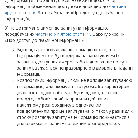
2) інформація, що запитується, належить до категорії
інформації з обмеженим доступом відповідно до
частини
другої статті 6
Закону України «Про доступ до публічної
інформації»;
3) не дотримано вимог до запиту на інформацію,
передбачених
частиною п’ятою статті 19
Закону України
«Про доступ до публічної інформації».
Відповідь розпорядника інформації про те, що
інформація може бути одержана запитувачем із
загальнодоступних джерел, або відповідь не по суті
запиту вважається неправомірною відмовою в наданні
інформації.
Розпорядник інформації, який не володіє запитуваною
інформацією, але якому за статусом або характером
діяльності відомо або має бути відомо, хто нею
володіє, зобов’язаний направити цей запит
належному розпоряднику з одночасним
повідомленням про це запитувача. У такому разі відлік
строку розгляду запиту на інформацію починається з
дня отримання запиту належним розпорядником.