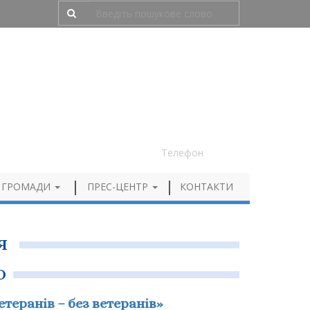
Людям з порушенням зору
050 012 72 99
Телефон
 ГРОМАДИ
ПРЕС-ЦЕНТР
КОНТАКТИ
я
о
теранів – без ветеранів»