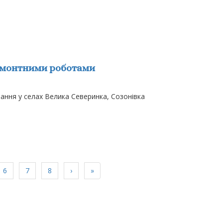
емонтними роботами
ння у селах Велика Северинка, Созонівка
6
7
8
›
»