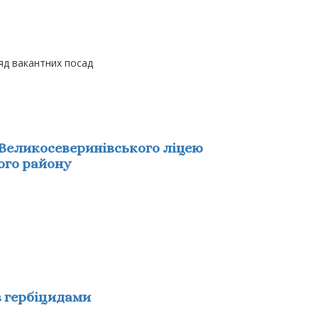
яд вакантних посад
 Великосеверинівського ліцею
ого району
в гербіцидами