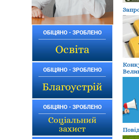
Запр
Конку
Велик
Повід