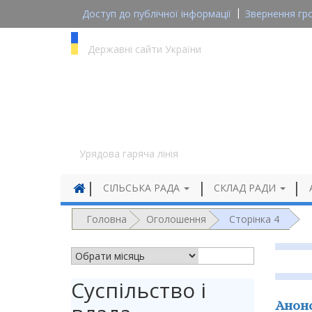
Доступ до публічної інформації
Звернення гр
gov.ua
Державні сайти України
1545
Урядова гаряча лінія
СІЛЬСЬКА РАДА
СКЛАД РАДИ
Головна
Оголошення
Сторінка 4
АРХІВ НОВИН
Суспільство і
Анонс