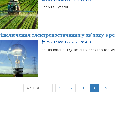
Зверніть увагу!
ідключення електропостачання у зв`язку з р
25 / Травень / 2026
4543
Заплановано відключення електропостача
(current)
4 з 164
‹
1
2
3
4
5