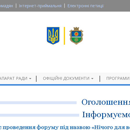
омадян
Інтернет-приймальня
Електронні петиції
Великосеверинівська сільська рада
Кропивницького району, Кіровоградської області
Офіційний сайт
АПАРАТ РАДИ
ОФІЦІЙНІ ДОКУМЕНТИ
ПРОГРАМИ
Оголошенн
Інформуєм
 проведення форуму під назвою «Нічого для ве