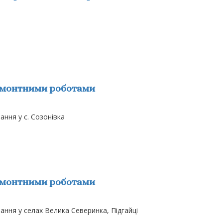
емонтними роботами
ння у с. Созонівка
емонтними роботами
ння у селах Велика Северинка, Підгайці