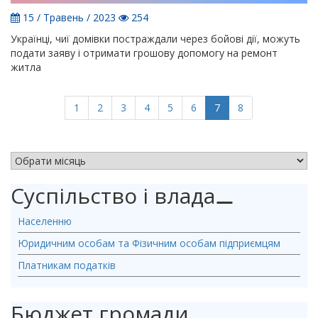
15 / Травень / 2023
254
Українці, чиї домівки постраждали через бойові дії, можуть
подати заяву і отримати грошову допомогу на ремонт
житла
(current)
1
2
3
4
5
6
7
8
АРХІВ НОВИН
Суспільство і влада
⚊
Населенню
Юридичним особам та Фізичним особам підприємцям
Платникам податків
Бюджет громади
⚊