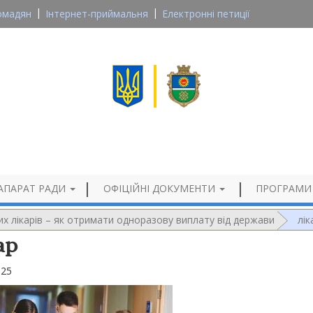
омадян
Інтернет-приймальня
Електронні петиції
Великосеверинівська сільська рада
Кропивницького району, Кіровоградської області
Офіційний сайт
АПАРАТ РАДИ
ОФІЦІЙНІ ДОКУМЕНТИ
ПРОГРАМИ
их лікарів – як отримати одноразову виплату від держави
лік
ар
025