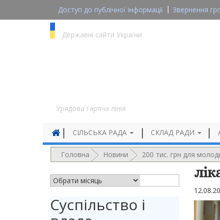
Доступ до публічної інформації
Звернення гр
gov.ua
Державні сайти України
1545
Урядова гаряча лінія
СІЛЬСЬКА РАДА
СКЛАД РАДИ
Головна
Новини
200 тис. грн для молод
лік
АРХІВ НОВИН
12.08.2
Суспільство і