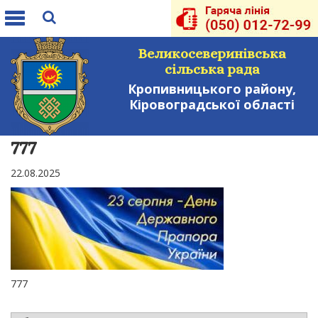
Toggle
navigation
Великосеверинівська
сільська рада
Кропивницького району,
Кіровоградської області
777
22.08.2025
777