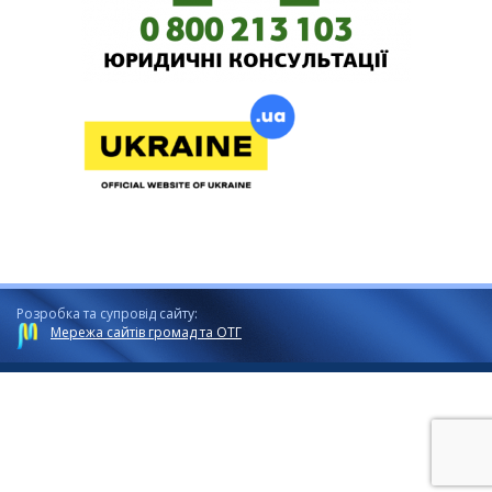
Розробка та супровід сайту:
Мережа сайтів громад та ОТГ