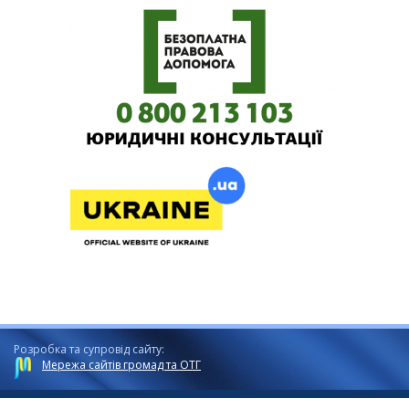
Розробка та супровід сайту:
Мережа сайтів громад та ОТГ