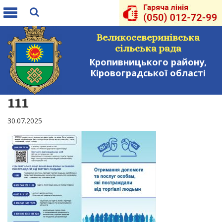
Toggle
navigation
Великосеверинівська
сільська рада
Кропивницького району,
Кіровоградської області
111
30.07.2025