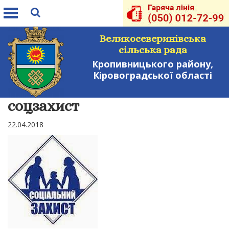
Toggle
navigation
Великосеверинівська
сільська рада
Кропивницького району,
Кіровоградської області
соцзахист
22.04.2018