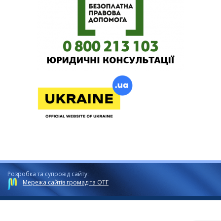
Розробка та супровід сайту:
Мережа сайтів громад та ОТГ