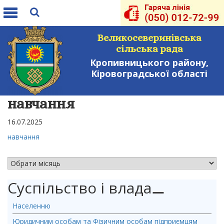
Toggle
navigation
Великосеверинівська
сільська рада
Кропивницького району,
Кіровоградської області
навчання
16.07.2025
навчання
АРХІВ НОВИН
Суспільство і влада
⚊
Населенню
Юридичним особам та Фізичним особам підприємцям