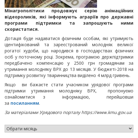
Мінагрополітики продовжує серію анімаційних
відеороликів, які інформують аграріїв про державні
програми підтримки та запрошують ними
скористатися.
Дотація буде надаватися фізичним особам, які утримують
ідентифікований та зареєстрований молодняк великої
рогатої худоби, що народився в господарствах фізичних
осіб у поточному році. Зокрема, програмою держпідтримки
передбачено компенсацію у 2500 грн громадянам за
утримання молодняку ВРХ до 13 місяців. У бюджеті-2018 на
підтримку розвитку тваринництва виділено 4 млрд гривень.
Якщо ви бажаєте стати учасником урядової програми
підтримки утримання молодняку ВРХ, пропонуємо
ознайомитися з інформацією, перейшовши
за
посиланням
.
За матеріалами Урядового порталу https://www.kmu.gov.ua
АРХІВ НОВИН