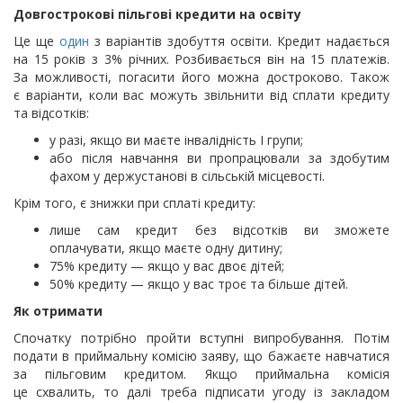
Довгострокові пільгові кредити на освіту
Це ще
один
з варіантів здобуття освіти. Кредит надається
на 15 років з 3% річних. Розбивається він на 15 платежів.
За можливості, погасити його можна достроково. Також
є варіанти, коли вас можуть звільнити від сплати кредиту
та відсотків:
у разі, якщо ви маєте інвалідність І групи;
або після навчання ви пропрацювали за здобутим
фахом у держустанові в сільській місцевості.
Крім того, є знижки при сплаті кредиту:
лише сам кредит без відсотків ви зможете
оплачувати, якщо маєте одну дитину;
75% кредиту — якщо у вас двоє дітей;
50% кредиту — якщо у вас троє та більше дітей.
Як отримати
Спочатку потрібно пройти вступні випробування. Потім
подати в приймальну комісію заяву, що бажаєте навчатися
за пільговим кредитом. Якщо приймальна комісія
це схвалить, то далі треба підписати угоду із закладом