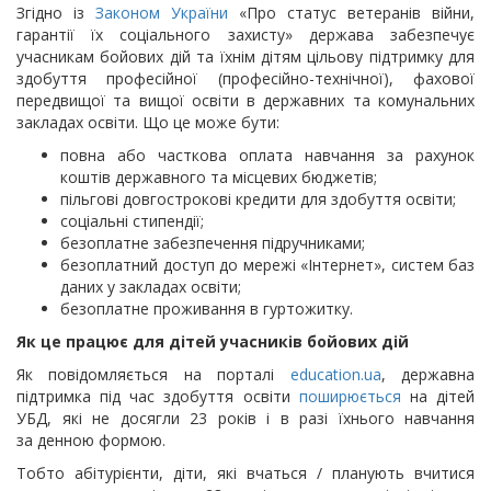
Згідно із
Законом України
«Про статус ветеранів війни,
гарантії їх соціального захисту» держава забезпечує
учасникам бойових дій та їхнім дітям цільову підтримку для
здобуття професійної (професійно-технічної), фахової
передвищої та вищої освіти в державних та комунальних
закладах освіти. Що це може бути:
повна або часткова оплата навчання за рахунок
коштів державного та місцевих бюджетів;
пільгові довгострокові кредити для здобуття освіти;
соціальні стипендії;
безоплатне забезпечення підручниками;
безоплатний доступ до мережі «Інтернет», систем баз
даних у закладах освіти;
безоплатне проживання в гуртожитку.
Як це працює для дітей учасників бойових дій
Як повідомляється на порталі
education.ua
, державна
підтримка під час здобуття освіти
поширюється
на дітей
УБД, які не досягли 23 років і в разі їхнього навчання
за денною формою.
Тобто абітурієнти, діти, які вчаться / планують вчитися