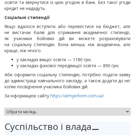
освіти та звернутися із цією угодою в банк. Без такої угоди
кредит не нададуть.
Соціальні стипендії
Якщо вдалося вступити або перевестися на бюджет, але
не вистачає балів для отримання академічної стипендії,
як учасники бойових дій ви можете розраховувати
на соціальну стипендію. Вона менша, ніж академічна, але
краще, ніж нічого.
у закладах вищої освіти — 1180 грн;
у закладах фахової передвищої освіти — 890 грн;
Аби оформити соціальну стипендію, потрібно подати заяву
до адміністрації навчального закладу, а також додати до неї
копію посвідчення учасника бойових дій.
За інформацією сайту
https://armyinform.com.ua/
АРХІВ НОВИН
Суспільство і влада
⚊