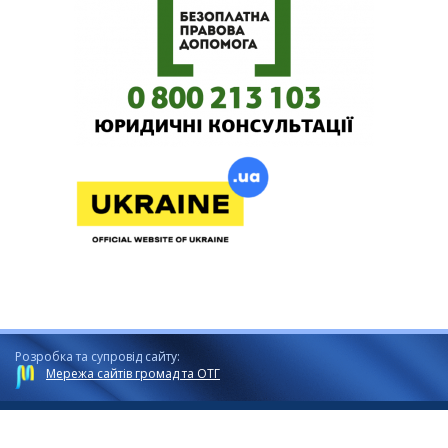
Розробка та супровід сайту:
Мережа сайтів громад та ОТГ