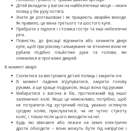
Дітей вкладати у вагоні на найбезпечніші місця – нижні
полиці у бік руху потяга.
Знати де розташовані і як працюють аварійні виходи.
Як правило, це вікна третього та шостого купе.
Прибрати з підлоги і столика гострі та інші небезпечні
речі.
Повністю, до фіксації відчинити або зачинити двері
купе, щоб при різкому гальмуванні чи зіткненні вони не
рубали подібно гільйотині руки та голови, які
опинилися в прогалині дверей.
В момент аварії:
Схопитися за виступаючі деталі полиць і закрити очі.
В момент падіння згрупуватися, закрити голову
руками, а ще краще подушкою, якщо вона під руками.
Вибиратися з вагона в бік, протилежний від іншої
залізничної колії. Якщо це неможливо, потрібно, щоб
не потрапити під зустрічний поїзд, уважно оглянути
сусідню колію, прислухатися, чи не чутно стукоту
коліс, і тільки після цього виходити на неї.
Будь які звисаючі або лежачі на землі електричні
дроти обходити – вони можуть бути під напругою і