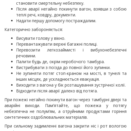
становити смертельну небезпеку.
Після аварії негайно покинути вагон, взявши з собою
теплі речі, ковдру, документи.
Надати першу допомогу постраждалим.
Категорично забороняється:
Висувати голову у вікно.
Перевантажувати верхні багажні полиці.
Перевозити легкозаймисті і вибухонебезпечні
речовини.
Палити будь де, окрім неробочого тамбура.
Вистрибувати з поїзда до повної його зупинки.
Не зупиняти потяг стоп-краном на мості, в тунелі та
інших місцях, де ускладнюється евакуація.
Виходити з вагона у бік розташування зустрічної колії.
Відходити після аварії далеко від потяга.
При пожежі негайно покинути вагон через тамбурні двері та
аварійні виходи. Пам’ятайте, що пожежа у потягу
небезпечна не полум’ям, а отруйними продуктами горіння
синтетичних оздоблювальних матеріалів.
При сильному задимленні вагона закрити ніс і рот вологою