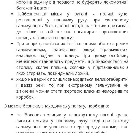
його на відміну від першого не буферять локомотив і
багажний вагон.
Найбезпечніші місця у вагоні – полиці купе,
розташовані у напрямку руху: при екстреному
гальмуванні або зіткненні поїздів вас тільки притискає
до стінки, в той же час пасажири з протилежних
полиць злітають на підлогу.
При аваріях, пов’язаних із зіткненнями або екстреним
гальмуванням, найчастіше люди травмуються
внаслідок падіння з полиць. При цьому особливу
небезпеку становлять предмети, що знаходяться на
столику: скляні пляшки, склянки у підстаканниках з
яких стирчать, як кинджали, ложки.
Якщо на верхніх полицях знаходиться великогабаритні
і важкі речі, то при екстреному гальмуванні чи
зіткненні можна стати жертвою власних чемоданів та
коробок.
З метою безпеки, знаходячись у потягу, необхідно:
На бокових полицях у плацкартному вагоні краще
лягати ногами у напрямку руху: тоді при різкому
гальмуванні ви упретеся в перегородку ногами, а не
головою, і уникнете травми шийних хребців.