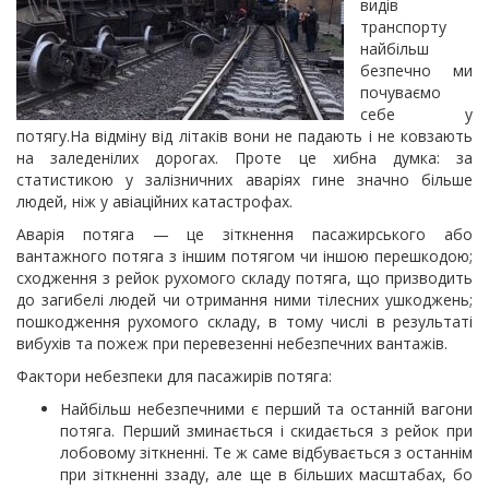
видів
транспорту
найбільш
безпечно ми
почуваємо
себе у
потягу.На відміну від літаків вони не падають і не ковзають
на заледенілих дорогах. Проте це хибна думка: за
статистикою у залізничних аваріях гине значно більше
людей, ніж у авіаційних катастрофах.
Аварія потяга — це зіткнення пасажирського або
вантажного потяга з іншим потягом чи іншою перешкодою;
сходження з рейок рухомого складу потяга, що призводить
до загибелі людей чи отримання ними тілесних ушкоджень;
пошкодження рухомого складу, в тому числі в результаті
вибухів та пожеж при перевезенні небезпечних вантажів.
Фактори небезпеки для пасажирів потяга:
Найбільш небезпечними є перший та останній вагони
потяга. Перший зминається і скидається з рейок при
лобовому зіткненні. Те ж саме відбувається з останнім
при зіткненні ззаду, але ще в більших масштабах, бо