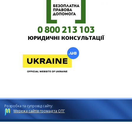
Розробка та супровід сайту:
Мережа сайтів громад та ОТГ