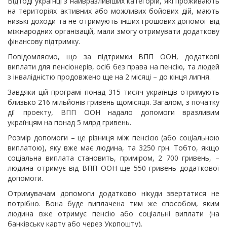
Відтоді українці з найвразливіших категорій, які проживають
на територіях активних або можливих бойових дій, мають
низькі доходи та не отримують інших грошових допомог від
міжнародних організацій, мали змогу отримувати додаткову
фінансову підтримку.
Повідомляємо, що за підтримки ВПП ООН, додаткові
виплати для пенсіонерів, осіб без права на пенсію, та людей
з інвалідністю продовжено ще на 2 місяці – до кінця липня.
Завдяки цій програмі понад 315 тисяч українців отримують
близько 216 мільйонів гривень щомісяця. Загалом, з початку
дії проекту, ВПП ООН надало допомоги вразливим
українцям на понад 5 млрд гривень.
Розмір допомоги – це різниця між пенсією (або соціальною
виплатою), яку вже має людина, та 3250 грн. Тобто, якщо
соціальна виплата становить, приміром, 2 700 гривень, –
людина отримує від ВПП ООН ще 550 гривень додаткової
допомоги.
Отримувачам допомоги додатково нікуди звертатися не
потрібно. Вона буде виплачена тим же способом, яким
людина вже отримує пенсію або соціальні виплати (на
банківську карту або через Укрпошту).