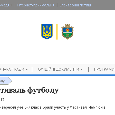
омадян
Інтернет-приймальня
Електронні петиції
Великосеверинівська сільська рада
Кропивницького району, Кіровоградської області
Офіційний сайт
АПАРАТ РАДИ
ОФІЦІЙНІ ДОКУМЕНТИ
ПРОГРАМИ
олу
тиваль футболу
017
6 вересня учні 5-7 класів брали участь у Фестивалі Чемпіонів