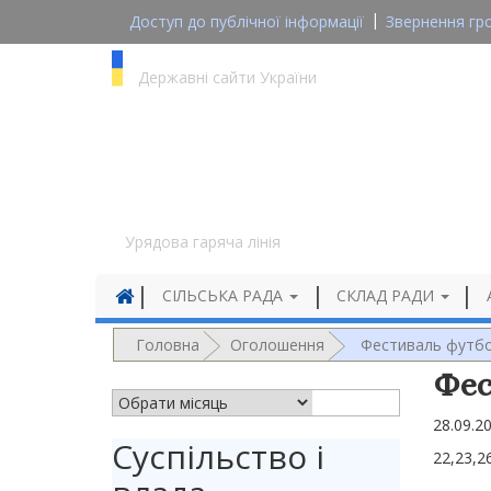
Доступ до публічної інформації
Звернення гр
gov.ua
Державні сайти України
1545
Урядова гаряча лінія
СІЛЬСЬКА РАДА
СКЛАД РАДИ
Головна
Оголошення
Фестиваль футб
Фес
АРХІВ НОВИН
28.09.2
Суспільство і
22,23,2