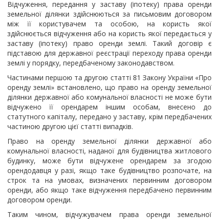
Відчуження, передання у заставу (іпотеку) права оренди
земельної ділянки здійснюються за письмовим договором
між її користувачем та особою, на користь якої
здійснюється відчуження або на користь якої передається у
заставу (іпотеку) право оренди землі. Такий договір є
підставою для державної реєстрації переходу права оренди
землі у порядку, передбаченому законодавством.
Частинами першою та другою статті 81 Закону України «Про
оренду землі» встановлено, що право на оренду земельної
ділянки державної або комунальної власності не може бути
відчужено її орендарем іншим особам, внесено до
статутного капіталу, передано у заставу, крім передбачених
частиною другою цієї статті випадків.
Право на оренду земельної ділянки державної або
комунальної власності, наданої для будівництва житлового
будинку, може бути відчужене орендарем за згодою
орендодавця у разі, якщо таке будівництво розпочате, на
строк та на умовах, визначених первинним договором
оренди, або якщо таке відчуження передбачено первинним
договором оренди.
Таким чином, відчужувачем права оренди земельної