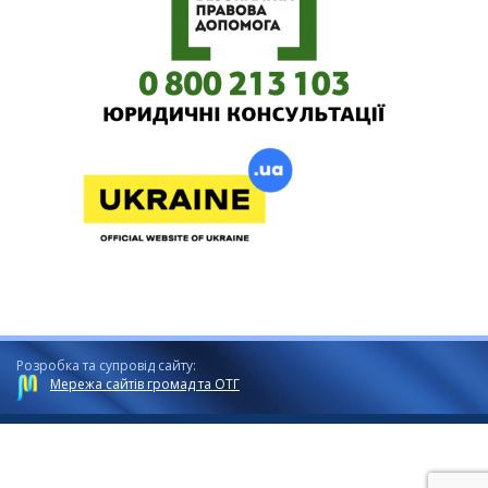
Розробка та супровід сайту:
Мережа сайтів громад та ОТГ