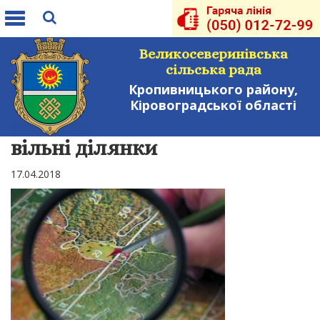
Toggle
navigation
Великосеверинівська
сільська рада
Кропивницького району,
Кіровоградської області
вільні ділянки
17.04.2018