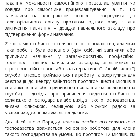
надання можливості самостійного працевлаштування чи
довідка про самостійне працевлаштування, а ті, що
навчалися на контрактній основі і звернулися до
територіального органу протягом одного року з дня
закінчення навчання, – довідка навчального закладу про
підтвердження форми навчання.
2) членами особистого селянського господарства, для яких
така робота була основною (крім осіб, які закінчили або
припинили навчання у загальноосвітніх, професійно-
технічних і вищих навчальних закладах, звільнилися із
строкової військової або альтернативної (невійськової)
служби і вперше приймаються на роботу та звернулися для
реєстрації до центру зайнятості протягом шести місяців з
дня закінчення або припинення навчання чи звільнення із
служби), – довідка про припинення ведення особистого
селянського господарства або вихід з такого господарства,
видана сільською, селищною або міською радою за
місцезнаходженням земельної ділянки.
Для цілей цього Порядку ведення особистого селянського
господарства вважається основною роботою для члена
такого господарства за умови, що протягом 12 місяців, які