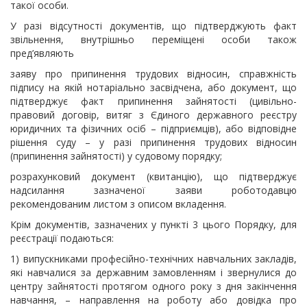
такої особи.
У разі відсутності документів, що підтверджують факт
звільнення, внутрішньо переміщені особи також
пред’являють
заяву про припинення трудових відносин, справжність
підпису на якій нотаріально засвідчена, або документ, що
підтверджує факт припинення зайнятості (цивільно-
правовий договір, витяг з Єдиного державного реєстру
юридичних та фізичних осіб – підприємців), або відповідне
рішення суду – у разі припинення трудових відносин
(припинення зайнятості) у судовому порядку;
розрахунковий документ (квитанцію), що підтверджує
надсилання зазначеної заяви роботодавцю
рекомендованим листом з описом вкладення.
Крім документів, зазначених у пункті 3 цього Порядку, для
реєстрації подаються:
1) випускниками професійно-технічних навчальних закладів,
які навчалися за державним замовленням і звернулися до
центру зайнятості протягом одного року з дня закінчення
навчання, – направлення на роботу або довідка про