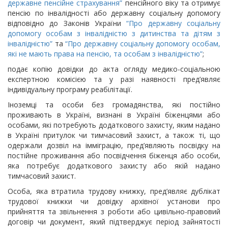
державне пенсійне страхування”
пенсійного віку та отримує
пенсію по інвалідності або державну соціальну допомогу
відповідно до Законів України
“Про державну соціальну
допомогу особам з інвалідністю з дитинства та дітям з
інвалідністю”
та
“Про державну соціальну допомогу особам,
які не мають права на пенсію, та особам з інвалідністю”
;
подає копію довідки до акта огляду медико-соціальною
експертною комісією та у разі наявності пред’являє
індивідуальну програму реабілітації.
Іноземці та особи без громадянства, які постійно
проживають в Україні, визнані в Україні біженцями або
особами, які потребують додаткового захисту, яким надано
в Україні притулок чи тимчасовий захист, а також ті, що
одержали дозвіл на імміграцію, пред’являють посвідку на
постійне проживання або посвідчення біженця або особи,
яка потребує додаткового захисту або якій надано
тимчасовий захист.
Особа, яка втратила трудову книжку, пред’являє дублікат
трудової книжки чи довідку архівної установи про
прийняття та звільнення з роботи або цивільно-правовий
договір чи документ, який підтверджує період зайнятості