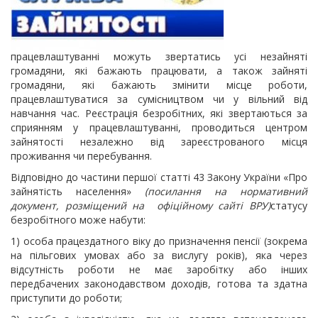
працевлаштуванні можуть звертатись усі незайняті
громадяни, які бажають працювати, а також зайняті
громадяни, які бажають змінити місце роботи,
працевлаштуватися за сумісництвом чи у вільний від
навчання час. Реєстрація безробітних, які звертаються за
сприянням у працевлаштуванні, проводиться центром
зайнятості незалежно від зареєстрованого місця
проживання чи перебування.
Відповідно до частини першої статті 43 Закону України «Про
зайнятість населення»
(посилання на нормативний
документ, розміщений на офіційному сайті ВРУ)
статусу
безробітного може набути:
1) особа працездатного віку до призначення пенсії (зокрема
на пільгових умовах або за вислугу років), яка через
відсутність роботи не має заробітку або інших
передбачених законодавством доходів, готова та здатна
приступити до роботи;