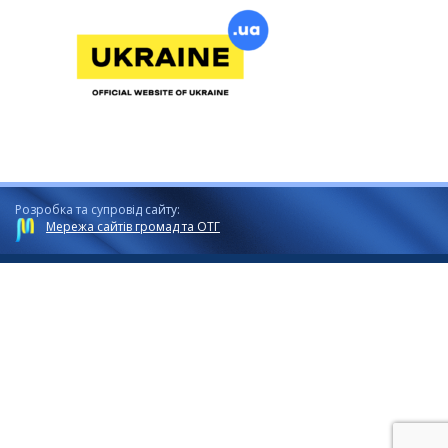
Розробка та супровід сайту:
Мережа сайтів громад та ОТГ