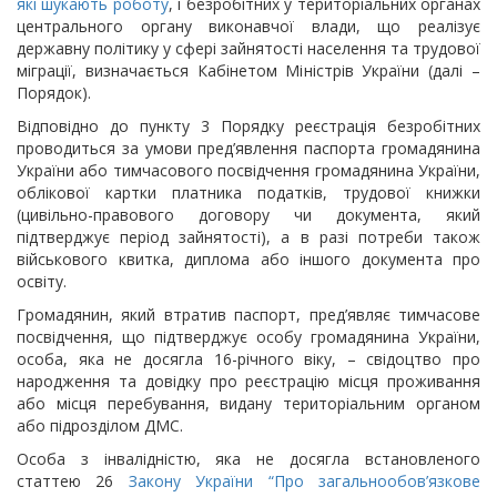
які шукають роботу
, і безробітних у територіальних органах
центрального органу виконавчої влади, що реалізує
державну політику у сфері зайнятості населення та трудової
міграції, визначається Кабінетом Міністрів України (далі –
Порядок).
Відповідно до пункту 3 Порядку реєстрація безробітних
проводиться за умови пред’явлення паспорта громадянина
України або тимчасового посвідчення громадянина України,
облікової картки платника податків, трудової книжки
(цивільно-правового договору чи документа, який
підтверджує період зайнятості), а в разі потреби також
військового квитка, диплома або іншого документа про
освіту.
Громадянин, який втратив паспорт, пред’являє тимчасове
посвідчення, що підтверджує особу громадянина України,
особа, яка не досягла 16-річного віку, – свідоцтво про
народження та довідку про реєстрацію місця проживання
або місця перебування, видану територіальним органом
або підрозділом ДМС.
Особа з інвалідністю, яка не досягла встановленого
статтею 26
Закону України “Про загальнообов’язкове