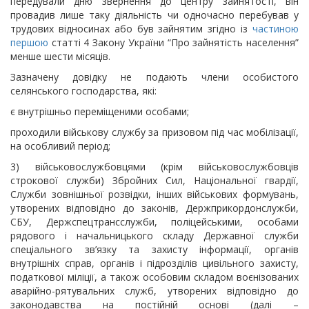
передували дню звернення до центру зайнятості, він
провадив лише таку діяльність чи одночасно перебував у
трудових відносинах або був зайнятим згідно із
частиною
першою
статті 4 Закону України “Про зайнятість населення”
менше шести місяців.
Зазначену довідку не подають члени особистого
селянського господарства, які:
є внутрішньо переміщеними особами;
проходили військову службу за призовом під час мобілізації,
на особливий період;
3) військовослужбовцями (крім військовослужбовців
строкової служби) Збройних Сил, Національної гвардії,
Служби зовнішньої розвідки, інших військових формувань,
утворених відповідно до законів, Держприкордонслужби,
СБУ, Держспецтрансслужби, поліцейськими, особами
рядового і начальницького складу Державної служби
спеціального зв’язку та захисту інформації, органів
внутрішніх справ, органів і підрозділів цивільного захисту,
податкової міліції, а також особовим складом воєнізованих
аварійно-рятувальних служб, утворених відповідно до
законодавства на постійній основі (далі –