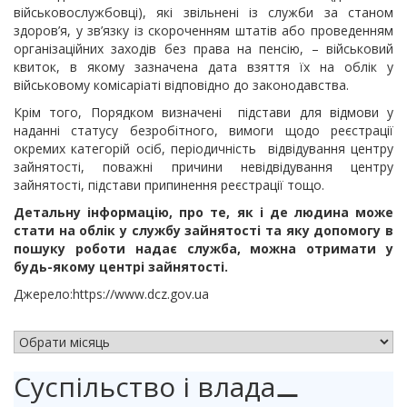
військовослужбовці), які звільнені із служби за станом
здоров’я, у зв’язку із скороченням штатів або проведенням
організаційних заходів без права на пенсію, – військовий
квиток, в якому зазначена дата взяття їх на облік у
військовому комісаріаті відповідно до законодавства.
Крім того, Порядком визначені підстави для відмови у
наданні статусу безробітного, вимоги щодо реєстрації
окремих категорій осіб, періодичність відвідування центру
зайнятості, поважні причини невідвідування центру
зайнятості, підстави припинення реєстрації тощо.
Детальну інформацію, про те, як і де людина може
стати на облік у службу зайнятості та яку допомогу в
пошуку роботи надає служба, можна отримати у
будь-якому центрі зайнятості.
Джерело:https://www.dcz.gov.ua
АРХІВ НОВИН
Суспільство і влада
⚊