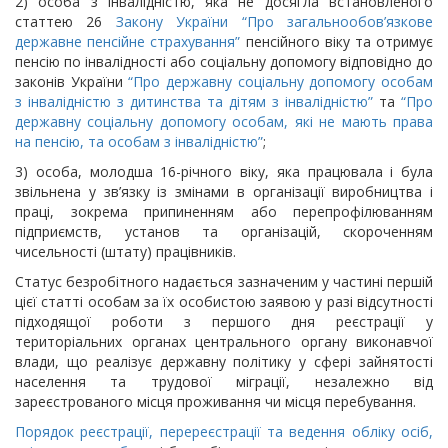
2) особа з інвалідністю, яка не досягла встановленого
статтею 26
Закону України “Про загальнообов’язкове
державне пенсійне страхування”
пенсійного віку та отримує
пенсію по інвалідності або соціальну допомогу відповідно до
законів України
“Про державну соціальну допомогу особам
з інвалідністю з дитинства та дітям з інвалідністю”
та
“Про
державну соціальну допомогу особам, які не мають права
на пенсію, та особам з інвалідністю”
;
3) особа, молодша 16-річного віку, яка працювала і була
звільнена у зв’язку із змінами в організації виробництва і
праці, зокрема припиненням або перепрофілюванням
підприємств, установ та організацій, скороченням
чисельності (штату) працівників.
Статус безробітного надається зазначеним у частині першій
цієї статті особам за їх особистою заявою у разі відсутності
підходящої роботи з першого дня реєстрації у
територіальних органах центрального органу виконавчої
влади, що реалізує державну політику у сфері зайнятості
населення та трудової міграції, незалежно від
зареєстрованого місця проживання чи місця перебування.
Порядок реєстрації, перереєстрації та ведення обліку осіб,