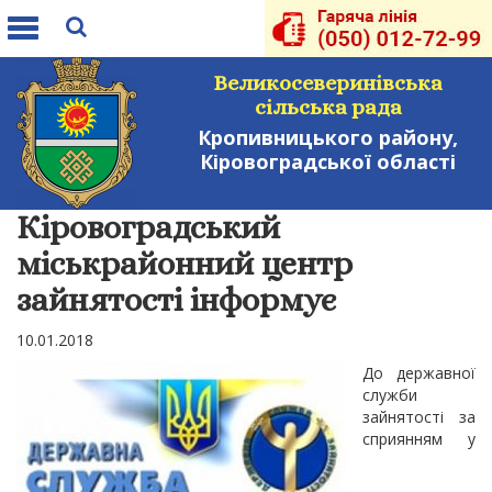
Toggle
navigation
Великосеверинівська
сільська рада
Кропивницького району,
Кіровоградської області
Кіровоградський
міськрайонний центр
зайнятості інформує
10.01.2018
До державної
служби
зайнятості за
сприянням у