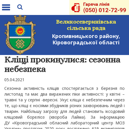
Toggle
navigation
Великосеверинівська
сільська рада
Кропивницького району,
Кіровоградської області
Кліщі прокинулися: сезонна
небезпека
05.04.2021
Сезонна активність кліщів спостерігається з березня по
листопад та має два виражених піки активності: у квітні –
травні та у серпні -вересні. Укус кліща є небезпечним через
те, що кліщі є носіями збудників різних захворювань людей і
тварин. Найбільшу загрозу для людей становить іксодовий
кліщовий бореліоз (хвороба Лайма). За інформацією
ДУ «Кіровоградський обласний лабораторний центр МОЗ
України» протягом 2020 року досліджено 619 екземплярів