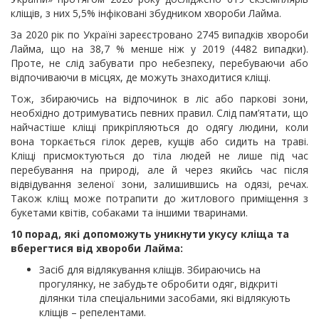
кліщів, з них 5,5% інфіковані збудником хвороби Лайма.
За 2020 рік по Україні зареєстровано 2745 випадків хвороби
Лайма, що на 38,7 % менше ніж у 2019 (4482 випадки).
Проте, не слід забувати про небезпеку, перебуваючи або
відпочиваючи в місцях, де можуть знаходитися кліщі.
Тож, збираючись на відпочинок в ліс або паркові зони,
необхідно дотримуватись певних правил. Слід пам’ятати, що
найчастіше кліщі прикріпляються до одягу людини, коли
вона торкається гілок дерев, кущів або сидить на траві.
Кліщі присмоктуються до тіла людей не лише під час
перебування на природі, але й через якийсь час після
відвідування зеленої зони, залишившись на одязі, речах.
Також кліщ може потрапити до житлового приміщення з
букетами квітів, собаками та іншими тваринами.
10 порад, які допоможуть уникнути укусу кліща та
вберегтися від хвороби Лайма:
Засіб для відлякування кліщів. Збираючись на
прогулянку, не забудьте обробити одяг, відкриті
ділянки тіла спеціальними засобами, які відлякують
кліщів – репелентами.