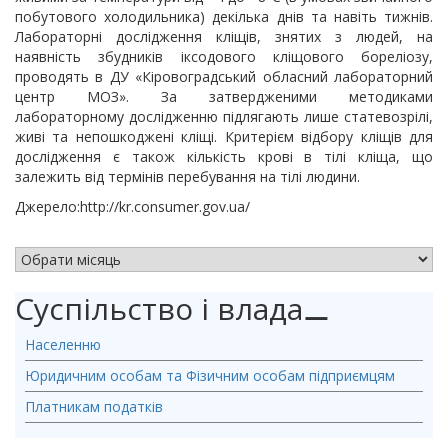
побутового холодильника) декілька днів та навіть тижнів.
Лабораторні дослідження кліщів, знятих з людей, на
наявність збудників іксодового кліщового бореліозу,
проводять в ДУ «Кіровоградський обласний лабораторний
центр МОЗ». За затвердженими методиками
лабораторному дослідженню підлягають лише статевозрілі,
живі та непошкоджені кліщі. Критерієм відбору кліщів для
дослідження є також кількість крові в тілі кліща, що
залежить від термінів перебування на тілі людини.
Джерело:http://kr.consumer.gov.ua/
АРХІВ НОВИН
Суспільство і влада
⚊
Населенню
Юридичним особам та Фізичним особам підприємцям
Платникам податків