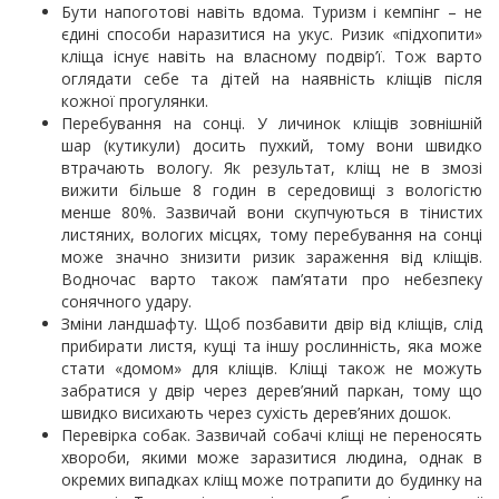
Бути напоготові навіть вдома. Туризм і кемпінг – не
єдині способи наразитися на укус. Ризик «підхопити»
кліща існує навіть на власному подвір’ї. Тож варто
оглядати себе та дітей на наявність кліщів після
кожної прогулянки.
Перебування на сонці. У личинок кліщів зовнішній
шар (кутикули) досить пухкий, тому вони швидко
втрачають вологу. Як результат, кліщ не в змозі
вижити більше 8 годин в середовищі з вологістю
менше 80%. Зазвичай вони скупчуються в тінистих
листяних, вологих місцях, тому перебування на сонці
може значно знизити ризик зараження від кліщів.
Водночас варто також пам’ятати про небезпеку
сонячного удару.
Зміни ландшафту. Щоб позбавити двір від кліщів, слід
прибирати листя, кущі та іншу рослинність, яка може
стати «домом» для кліщів. Кліщі також не можуть
забратися у двір через дерев’яний паркан, тому що
швидко висихають через сухість дерев’яних дошок.
Перевірка собак. Зазвичай собачі кліщі не переносять
хвороби, якими може заразитися людина, однак в
окремих випадках кліщ може потрапити до будинку на