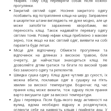
тварині. Тому слід перевіряти собак після кожної
прогулянки.
Закритий світлий одяг. Носіння закритого одягу
позбавить від потрапляння кліща на шкіру. Заправлені
в шкарпетки штани виглядають не дуже модно, але це
може запобігти зараженню хворобами, які
переносять кліщі. Також надавайте перевагу одягу
світлих тонів. Розмір ніфми кліща приблизно з макове
зерно, тож якщо на вас світлий одяг, виявити на собі
паразита буде легше.
Місце для відпочинку. Обмежте прогулянки та
відпочинок на ділянках з високою травою, біля
очерету, де найчастіше знаходяться кліщі. Не
дозволяйте дітям гратися та бігати по високій траві
без захисного одягу та репелентів.
Швидка сушка одягу. Кліщі дуже чутливі до сухості, їх
можна вбити, поклавши одяг в сушарку на п’ять
хвилин за високої температури. Водночас під час
прання кліщ може вижити, тож одразу після прання
варто висушити одяг за високої температури.
Душ і перевірка. Після будь-якого виду активності на
вулиці, вдома необхідно відразу ж роздягнутися,
оглянути себе на наявність кліщів і прийняти душ. У