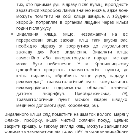
тих, хто приймає душ відразу після вулиці, вірогідність
заразитися хворобою Лайма значно нижча, адже вони
можуть помітити на собі кліща швидше. А збудник
хвороби потрапляє в організм людини через кілька
годин після укусу.
Видалення кліща. Якщо, незважаючи на всі
перераховані вище заходи, кліщ таки вкусив вас,
необхідно відразу ж звернутися до лікувального
закладу для його видалення. Видаляти кліща
самостійно або використовувати народні методи
може бути небезпечно. У м. Кропивницькому
цілодобово працюють травматологічні пункти, де
кліща видалять, оброблять місце укусу, нададуть
рекомендації: травматологічний пункт комунального
некомерційного підприємства обласної клінічної
дитячої лікарні(вул. Преображенська, 79),
травматологічний пункт міської лікарні швидкої
медичної допомоги (вул. Короленка, 56).
Видаленого кліща слід помістити на шматок вологої марлі у
флакон, пробірку, інший чистий скляний посуд, щільно
закрити кришку. В такому вигляді кліщі можуть залишитися
живими за температури від +4 до +8°С (в умовах звичайного