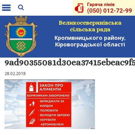
Toggle
navigation
Великосеверинівська
сільська рада
Кропивницького району,
Кіровоградської області
9ad90355081d30ea37415ebeac9f
28.02.2018