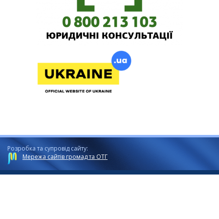
Розробка та супровід сайту:
Мережа сайтів громад та ОТГ