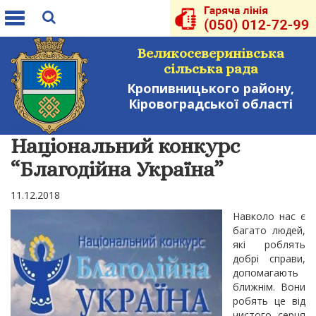
Toggle
navigation
Великосеверинівська
сільська рада
Кропивницького району,
Кіровоградської області
Національний конкурс
“Благодійна Україна”
11.12.2018
Навколо нас є
багато людей,
які роблять
добрі справи,
допомагають
ближнім. Вони
робять це від
чистого серця