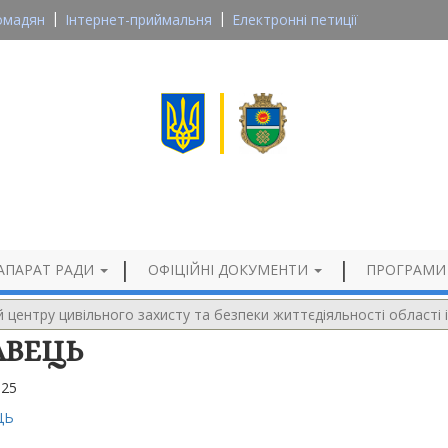
омадян
Інтернет-приймальня
Електронні петиції
Великосеверинівська сільська рада
Кропивницького району, Кіровоградської області
Офіційний сайт
АПАРАТ РАДИ
ОФІЦІЙНІ ДОКУМЕНТИ
ПРОГРАМИ
центру цивільного захисту та безпеки життєдіяльності області
АВЕЦЬ
025
ЦЬ