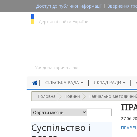
Доступ до публічної інформації
Звернення гр
gov.ua
Державні сайти України
1545
Урядова гаряча лінія
СІЛЬСЬКА РАДА
СКЛАД РАДИ
Головна
Новини
Навчально-методичний 
ПР
АРХІВ НОВИН
27.06.2
Суспільство і
ПРАВЕ