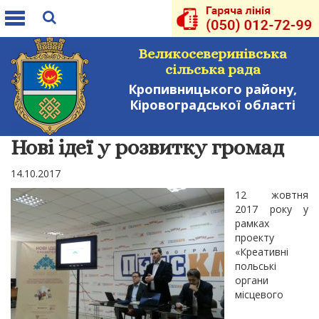
Toggle
navigation
Великосеверинівська
сільська рада
Кропивницького району,
Кіровоградської області
Нові ідеї у розвитку громад
14.10.2017
12 жовтня
2017 року у
рамках
проекту
«Креативні
польські
органи
місцевого