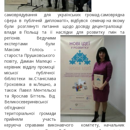
самоврядування для українських громад-самоврядна
сфера в публічній дипломатії», відбувся семінар на якому
були розглянуті питання щодо досвіду децентралізації
влади в Польщі та її наслідки для розвитку гмін та
регіонів.
Ведучими
експертами були
Максим Голось –
староста Прушковського
повіту, Даміан Малецкі –
керівник відділу промоції
міської публічної
бібліотеки ім..Станіслава
Гроховяка в м.Лешно, а
також Павел Ментельскі
та Ярослав Біттель. Від
Великосеверинівської
об’єднаної
територіальної громади
прийняли участь
керуюча справами виконавчого комітету, начальник