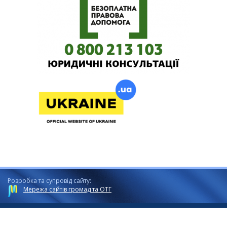
Розробка та супровід сайту:
Мережа сайтів громад та ОТГ