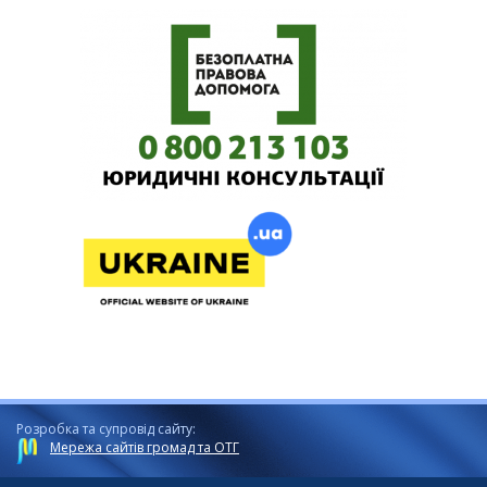
Розробка та супровід сайту:
Мережа сайтів громад та ОТГ