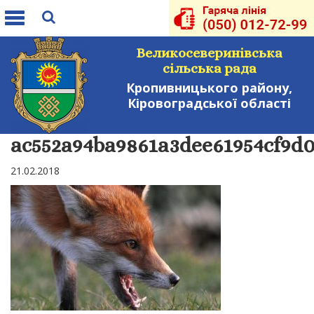
Toggle
navigation
Великосеверинівська
сільська рада
Кропивницького району,
Кіровоградської області
ac552a94ba9861a3dee61954cf9d0
21.02.2018