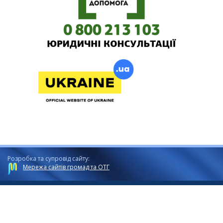
Розробка та супровід сайту:
Мережа сайтів громад та ОТГ