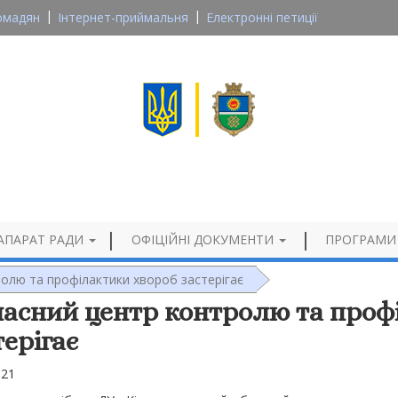
омадян
Інтернет-приймальня
Електронні петиції
Великосеверинівська сільська рада
Кропивницького району, Кіровоградської області
Офіційний сайт
АПАРАТ РАДИ
ОФІЦІЙНІ ДОКУМЕНТИ
ПРОГРАМИ
олю та профілактики хвороб застерігає
асний центр контролю та проф
терігає
021