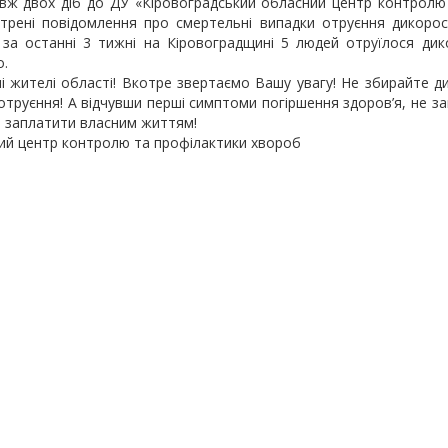
вж двох діб до ДУ «Кіровоградський обласний центр контролю
трені повідомлення про смертельні випадки отруєння дикорос
за останні 3 тижні на Кіровоградщині 5 людей отруїлося дик
о.
 жителі області! Вкотре звертаємо Вашу увагу! Не збирайте д
отруєння! А відчувши перші симптоми погіршення здоров’я, не з
 заплатити власним життям!
ий центр контролю та профілактики хвороб