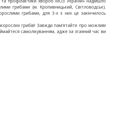
 та профілактики хвороб МОЗ України» надійшло
лими грибами (м. Кропивницький, Світловодськ).
орослими грибами, для 3-х з них це закінчилось
икорослих грибів! Завжди пам’ятайте про можливі
аймайтеся самолікуванням, адже за згаяний час ви