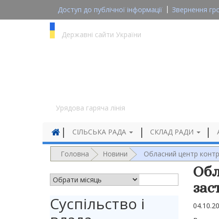
Доступ до публічної інформації
Звернення гр
gov.ua
Державні сайти України
1545
Урядова гаряча лінія
СІЛЬСЬКА РАДА
СКЛАД РАДИ
Головна
Новини
Обласний центр контр
Обл
АРХІВ НОВИН
зас
Суспільство і
04.10.2