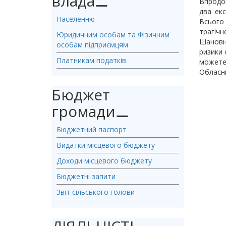
влада
⚊
Впродо
два екс
Населенню
Всього 
трагічн
Юридичним особам та Фізичним
Шановні
особам підприємцям
ризики 
Платникам податків
можете
Обласн
Бюджет
громади
⚊
Бюджетний паспорт
Видатки місцевого бюджету
Доходи місцевого бюджету
Бюджетні запити
Звіт сільського голови