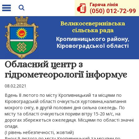
Toggle
navigation
Великосеверинівська
сільська рада
Кропивницького району,
Кіровоградської області
Обласний центр з
гідрометеорології інформує
08.02.2021
Вдень 8 лютого по місту Кропивницький та місцями по
Кіровоградській області очікується хуртовина,налипання
мокрого снігу, в другій половині дня сильна ожеледь. По
місту та області очікуються пориви вітру 15-20 м/с, на
дорогах збережеться ожеледиця. Місцями по області значні
опади.
(І рівень небезпечності, жовтий)
Вночі 9 лютого по місту Кропивницький та місцями по