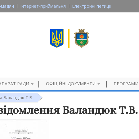
омадян
Інтернет-приймальня
Електронні петиції
Великосеверинівська сільська рада
Кропивницького району, Кіровоградської області
Офіційний сайт
АПАРАТ РАДИ
ОФІЦІЙНІ ДОКУМЕНТИ
ПРОГРАМИ
я Баландюк Т.В.
відомлення Баландюк Т.В.