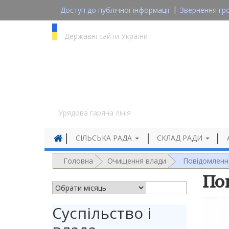
Доступ до публічної інформації
Звернення гр
gov.ua
Державні сайти України
1545
Урядова гаряча лінія
СІЛЬСЬКА РАДА
СКЛАД РАДИ
Головна
Очищення влади
Повідомленн
По
АРХІВ НОВИН
Суспільство і