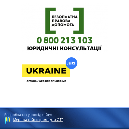
Розробка та супровід сайту:
Мережа сайтів громад та ОТГ