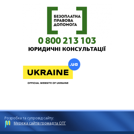
Розробка та супровід сайту:
Мережа сайтів громад та ОТГ