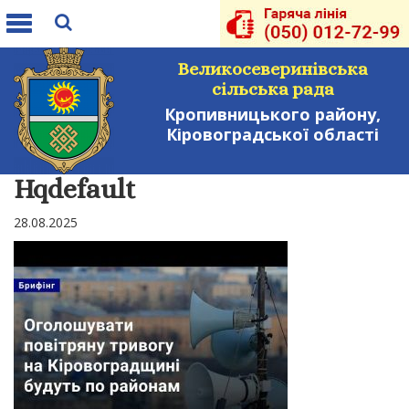
Toggle
navigation
Великосеверинівська
сільська рада
Кропивницького району,
Кіровоградської області
Hqdefault
28.08.2025