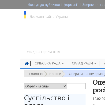
Доступ до публічної інформації
Звернення гр
gov.ua
Державні сайти України
1545
Урядова гаряча лінія
СІЛЬСЬКА РАДА
СКЛАД РАДИ
Головна
Новини
Оперативна інформація
Опе
АРХІВ НОВИН
рос
Суспільство і
12.02.2