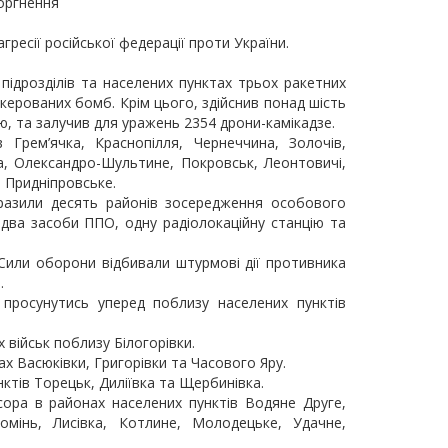
оргнення
ресії російської федерації проти України.
підрозділів та населених пунктах трьох ракетних
 керованих бомб. Крім цього, здійснив понад шість
ню, та залучив для уражень 2354 дрони-камікадзе.
 Грем’ячка, Краснопілля, Чернеччина, Золочів,
а, Олександро-Шультине, Покровськ, Леонтовичі,
, Придніпровське.
уразили десять районів зосередження особового
, два засоби ППО, одну радіолокаційну станцію та
 Сили оборони відбивали штурмові дії противника
.
 просунутись уперед поблизу населених пунктів
 військ поблизу Білогорівки.
 Васюківки, Григорівки та Часового Яру.
ктів Торецьк, Диліївка та Щербинівка.
ора в районах населених пунктів Водяне Друге,
ромінь, Лисівка, Котлине, Молодецьке, Удачне,