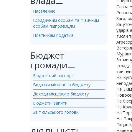
влада
⚊
Операти
Слава У
Населенню
Розпоча
Загалом
Юридичним особам та Фізичним
За уточ
особам підприємцям
ударів 
Платникам податків
тисяч т
Агресо
Ветерин
Бюджет
Муравка
За мин
громади
⚊
складу,
три пун
Бюджетний паспорт
На Куп’
неподал
Видатки місцевого бюджету
На Лим
Доходи місцевого бюджету
Новосер
На Сіве
Бюджетні запити
На Крам
Звіт сільського голови
На Торе
На Пок
Піщане
Надежди