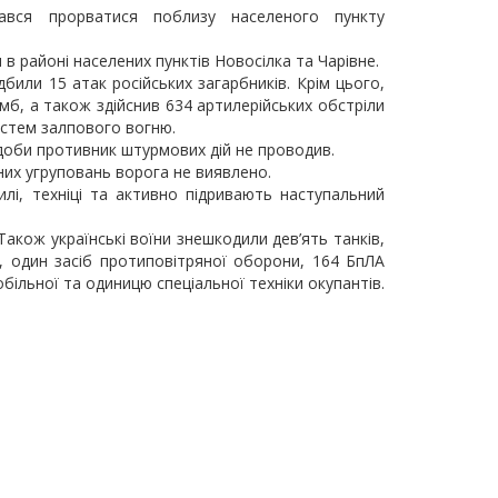
ався прорватися поблизу населеного пункту
в районі населених пунктів Новосілка та Чарівне.
дбили 15 атак російських загарбників. Крім цього,
омб, а також здійснив 634 артилерійських обстріли
систем залпового вогню.
доби противник штурмових дій не проводив.
их угруповань ворога не виявлено.
илі, техніці та активно підривають наступальний
Також українські воїни знешкодили дев’ять танків,
, один засіб протиповітряної оборони, 164 БпЛА
ільної та одиницю спеціальної техніки окупантів.