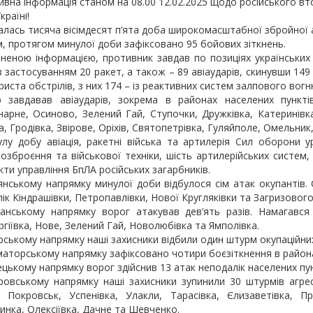
вна інформація станом на 08.00 12.02.2025 щодо російського вт
країні!
лась тисяча вісімдесят п’ята доба широкомасштабної збройної аг
, протягом минулої доби зафіксовано 95 бойових зіткнень.
неною інформацією, противник завдав по позиціях українських 
із застосуванням 20 ракет, а також – 89 авіаударів, скинувши 149
риста обстрілів, з них 174 – із реактивних систем залпового вог
р завдавав авіаударів, зокрема в районах населених пунктів
арне, Осиново, Зелений Гай, Ступочки, Дружківка, Катеринівк
, Гродівка, Звірове, Оріхів, Святопетрівка, Гуляйполе, Омельник
улу добу авіація, ракетні війська та артилерія Сил оборони 
 озброєння та військової техніки, шість артилерійських систем
кти управління БпЛА російських загарбників.
янському напрямку минулої доби відбулося сім атак окупантів.
ік Кіндрашівки, Петропавлівки, Нової Кругляківки та Загризового
анському напрямку ворог атакував дев’ять разів. Намагався
гіївка, Нове, Зелений Гай, Новолюбівка та Ямполівка.
рському напрямку наші захисники відбили один штурм окупаційних
аторському напрямку зафіксовано чотири боєзіткнення в районах
цькому напрямку ворог здійснив 13 атак неподалік населених пун
ровському напрямку наші захисники зупинили 30 штурмів агрес
, Покровськ, Успенівка, Улакли, Тарасівка, Єлизаветівка, П
нка, Олексіївка, Дачне та Шевченко.