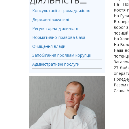
ДІЯЛЬНІСТЬ
⚊
На Нов
Костянт
Консультації з громадськістю
На Гуля
Державні закупівлі
В опера
ворог з
Регуляторна діяльність
позицій
Нормативно-правова база
На Харк
На Воли
Очищення влади
Наші во
Запобігання проявам корупції
потенці
Загалом
Адміністративні послуги
27 бойо
операти
Приєдну
Разом 
Слава У