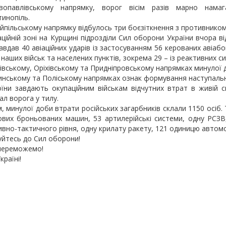
опавлівському напрямку, ворог вісім разів марно намаг
инопіль.
йпільському напрямку відбулось три боєзіткнення з противником 
ційній зоні на Курщині підрозділи Сил оборони України вчора ві
авдав 40 авіаційних ударів із застосуванням 56 керованих авіаб
 наших військ та населених пунктів, зокрема 29 – із реактивних 
івському, Оріхівському та Придніпровському напрямках минулої 
нському та Поліському напрямках ознак формування наступальн
їни завдають окупаційним військам відчутних втрат в живій с
ал ворога у тилу.
, минулої доби втрати російських загарбників склали 1150 осіб. 
вих броньованих машин, 53 артилерійські системи, одну РСЗВ
вно-тактичного рівня, одну крилату ракету, 121 одиницю автомоб
йтесь до Сил оборони!
переможемо!
країні!