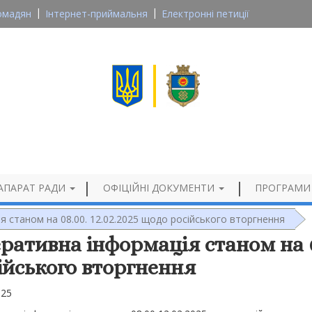
омадян
Інтернет-приймальня
Електронні петиції
Великосеверинівська сільська рада
Кропивницького району, Кіровоградської області
Офіційний сайт
АПАРАТ РАДИ
ОФІЦІЙНІ ДОКУМЕНТИ
ПРОГРАМИ
 станом на 08.00. 12.02.2025 щодо російського вторгнення
ративна інформація станом на 08
ійського вторгнення
025