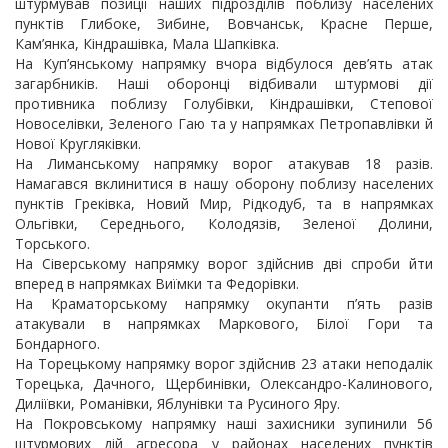
штурмував позиції наших підрозділів поблизу населених
пунктів Глибоке, Зибине, Вовчанськ, Красне Перше,
Кам’янка, Кіндрашівка, Мала Шапківка.
На Куп’янському напрямку вчора відбулося дев’ять атак
загарбників. Наші оборонці відбивали штурмові дії
противника поблизу Голубівки, Кіндрашівки, Степової
Новоселівки, Зеленого Гаю та у напрямках Петропавлівки й
Нової Кругляківки.
На Лиманському напрямку ворог атакував 18 разів.
Намагався вклинитися в нашу оборону поблизу населених
пунктів Греківка, Новий Мир, Рідкодуб, та в напрямках
Ольгівки, Середнього, Колодязів, Зеленої Долини,
Торського.
На Сіверському напрямку ворог здійснив дві спроби йти
вперед в напрямках Виїмки та Федорівки.
На Краматорському напрямку окупанти п’ять разів
атакували в напрямках Маркового, Білої Гори та
Бондарного.
На Торецькому напрямку ворог здійснив 23 атаки неподалік
Торецька, Дачного, Щербинівки, Олександро-Калинового,
Диліївки, Романівки, Яблунівки та Русиного Яру.
На Покровському напрямку наші захисники зупинили 56
штурмових дій агресора у районах населених пунктів