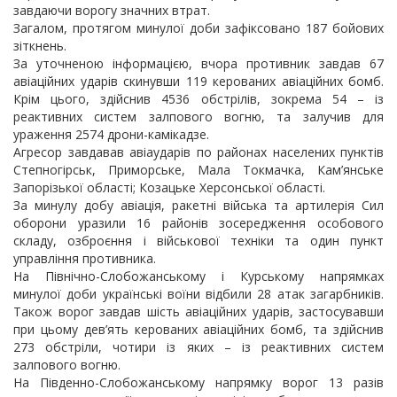
завдаючи ворогу значних втрат.
Загалом, протягом минулої доби зафіксовано 187 бойових
зіткнень.
За уточненою інформацією, вчора противник завдав 67
авіаційних ударів скинувши 119 керованих авіаційних бомб.
Крім цього, здійснив 4536 обстрілів, зокрема 54 – із
реактивних систем залпового вогню, та залучив для
ураження 2574 дрони-камікадзе.
Агресор завдавав авіаударів по районах населених пунктів
Степногірськ, Приморське, Мала Токмачка, Кам’янське
Запорізької області; Козацьке Херсонської області.
За минулу добу авіація, ракетні війська та артилерія Сил
оборони уразили 16 районів зосередження особового
складу, озброєння і військової техніки та один пункт
управління противника.
На Північно-Слобожанському і Курському напрямках
минулої доби українські воїни відбили 28 атак загарбників.
Також ворог завдав шість авіаційних ударів, застосувавши
при цьому дев’ять керованих авіаційних бомб, та здійснив
273 обстріли, чотири із яких – із реактивних систем
залпового вогню.
На Південно-Слобожанському напрямку ворог 13 разів