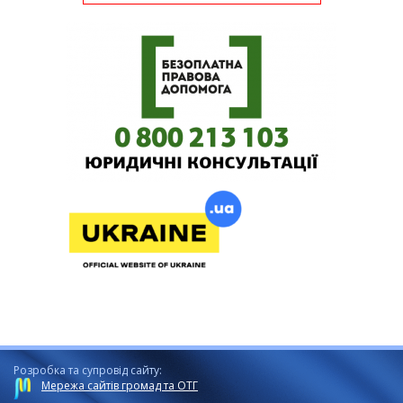
Розробка та супровід сайту:
Мережа сайтів громад та ОТГ