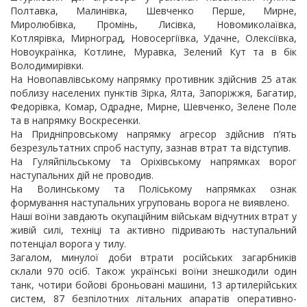
Полтавка, Малинівка, Шевченко Перше, Мирне,
Миролюбівка, Промінь, Лисівка, Новомиколаївка,
Котлярівка, Мирноград, Новосергіївка, Удачне, Олексіївка,
Новоукраїнка, Котлине, Муравка, Зелений Кут та в бік
Володимирівки.
На Новопавлівському напрямку противник здійснив 25 атак
поблизу населених пунктів Зірка, Ялта, Запоріжжя, Багатир,
Федорівка, Комар, Одрадне, Мирне, Шевченко, Зелене Поле
та в напрямку Воскресенки.
На Придніпровському напрямку агресор здійснив п’ять
безрезультатних спроб наступу, зазнав втрат та відступив.
На Гуляйпільському та Оріхівському напрямках ворог
наступальних дій не проводив.
На Волинському та Поліському напрямках ознак
формування наступальних угруповань ворога не виявлено.
Наші воїни завдають окупаційним військам відчутних втрат у
живій силі, техніці та активно підривають наступальний
потенціал ворога у тилу.
Загалом, минулої доби втрати російських загарбників
склали 970 осіб. Також українські воїни знешкодили один
танк, чотири бойові броньовані машини, 13 артилерійських
систем, 87 безпілотних літальних апаратів оперативно-