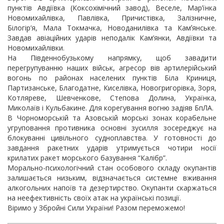
пунктів Авдіївка (Коксохімічний завод), Веселе, Мар’їнка
Новомихайлівка, Павлівка, Причистівка, Залізничне,
Білогір’я, Мала Токмачка, Новоданилівка та Камʼянське.
Завдав авіаційних ударів неподалік Кам’янки, Авдіївки та
Новомихайлівки.
На Південнобузькому напрямку, щоб завадити
перегрупуванню наших військ, агресор вів артилерійський
вогонь по районах населених пунктів Біла Криниця,
Партизанське, Благодатне, Киселівка, Новогригорівка, Зоря,
Котляреве, Шевченкове, Степова Долина, Українка,
Миколаїв і Кульбакине. Для корегування вогню задіяв БпЛА.
В Чорноморській та Азовській морські зонах корабельне
угруповання противника основні зусилля зосереджує на
блокуванні цивільного судноплавства. У готовності до
завдання ракетних ударів утримується чотири носії
крилатих ракет морського базування “Калібр”.
Морально-психологічний стан особового складу окупантів
залишається низьким, відзначається системне вживання
алкогольних напоїв та дезертирство. Окупанти скаржаться
на неефективність своїх атак на українські позиції.
Віримо у Збройні Сили України! Разом переможемо!