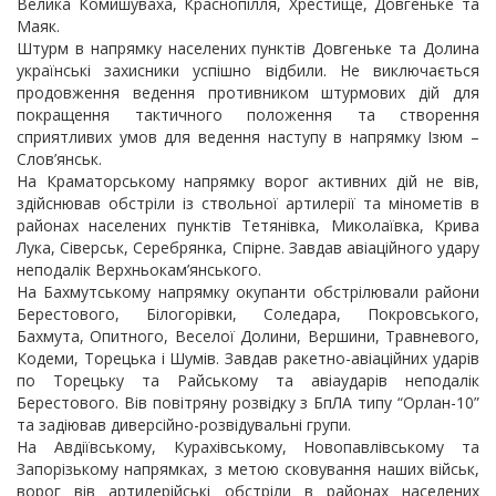
Велика Комишуваха, Краснопілля, Хрестище, Довгеньке та
Маяк.
Штурм в напрямку населених пунктів Довгеньке та Долина
українські захисники успішно відбили. Не виключається
продовження ведення противником штурмових дій для
покращення тактичного положення та створення
сприятливих умов для ведення наступу в напрямку Ізюм –
Слов’янськ.
На Краматорському напрямку ворог активних дій не вів,
здійснював обстріли із ствольної артилерії та мінометів в
районах населених пунктів Тетянівка, Миколаївка, Крива
Лука, Сіверськ, Серебрянка, Спірне. Завдав авіаційного удару
неподалік Верхньокам’янського.
На Бахмутському напрямку окупанти обстрілювали райони
Берестового, Білогорівки, Соледара, Покровського,
Бахмута, Опитного, Веселої Долини, Вершини, Травневого,
Кодеми, Торецька і Шумів. Завдав ракетно-авіаційних ударів
по Торецьку та Райському та авіаударів неподалік
Берестового. Вів повітряну розвідку з БпЛА типу “Орлан-10”
та задіював диверсійно-розвідувальні групи.
На Авдіївському, Курахівському, Новопавлівському та
Запорізькому напрямках, з метою сковування наших військ,
ворог вів артилерійські обстріли в районах населених