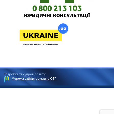
Розробка та супровід сайту:
Мережа сайтів громад та ОТГ