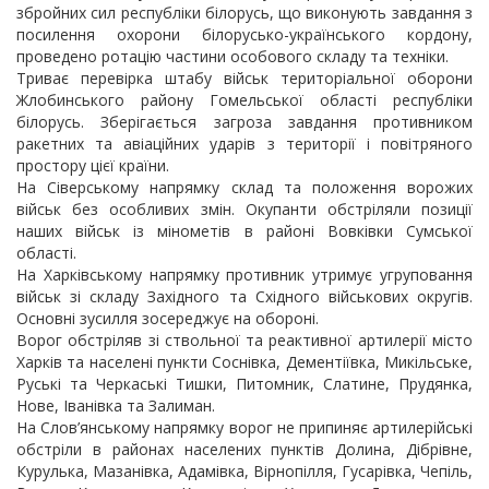
збройних сил республіки білорусь, що виконують завдання з
посилення охорони білорусько-українського кордону,
проведено ротацію частини особового складу та техніки.
Триває перевірка штабу військ територіальної оборони
Жлобинського району Гомельської області республіки
білорусь. Зберігається загроза завдання противником
ракетних та авіаційних ударів з території і повітряного
простору цієї країни.
На Сіверському напрямку склад та положення ворожих
військ без особливих змін. Окупанти обстріляли позиції
наших військ із мінометів в районі Вовківки Сумської
області.
На Харківському напрямку противник утримує угруповання
військ зі складу Західного та Східного військових округів.
Основні зусилля зосереджує на обороні.
Ворог обстріляв зі ствольної та реактивної артилерії місто
Харків та населені пункти Соснівка, Дементіївка, Микільське,
Руські та Черкаські Тишки, Питомник, Слатине, Прудянка,
Нове, Іванівка та Залиман.
На Слов’янському напрямку ворог не припиняє артилерійські
обстріли в районах населених пунктів Долина, Дібрівне,
Курулька, Мазанівка, Адамівка, Вірнопілля, Гусарівка, Чепіль,