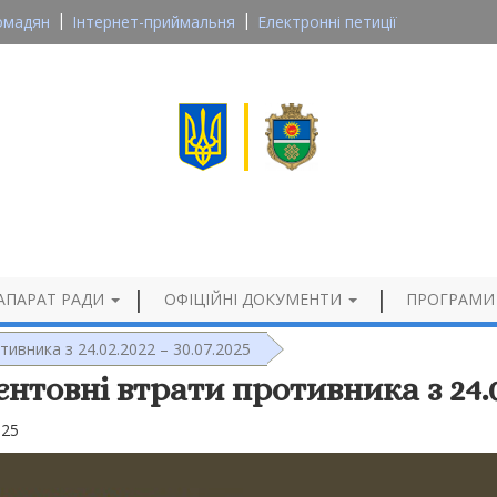
омадян
Інтернет-приймальня
Електронні петиції
Великосеверинівська сільська рада
Кропивницького району, Кіровоградської області
Офіційний сайт
АПАРАТ РАДИ
ОФІЦІЙНІ ДОКУМЕНТИ
ПРОГРАМИ
тивника з 24.02.2022 – 30.07.2025
єнтовні втрати противника з 24.02
025