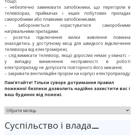
тощо;
– небезпечно замінювати запобіжники, що перегоріли в
телевізорах, приймачах і інших побутових приладах
саморобними або плавкими запобіжниками;
– забороняється користуватися саморобними
нагрівальними приладами.
– розетка підключення вилки живлення повинна
знаходитись у доступному місці для швидкого відключення
телевізора від електромережі;
– слід вимикати телевізор, якщо дорослих немає у кімнаті; –
у випадку виникнення несправності в роботі
електроприладу не допускати повторного його микання;
– закривати вентиляційні прорізи на корпусі електроприладу;
Пам’ятайте! Тільки суворе дотримання правил
пожежної безпеки дозволить надійно захистити вас і
ваш будинок від пожежі.
АРХІВ НОВИН
Суспільство і влада
⚊