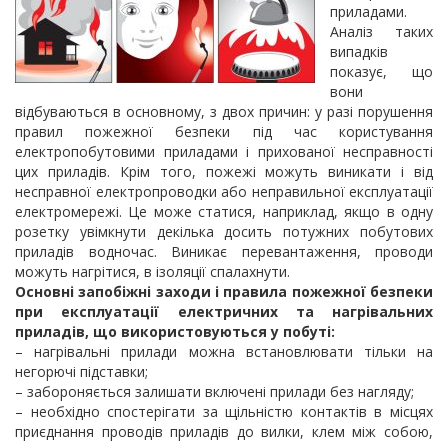
приладами.
Аналіз таких
випадків
показує, що
вони
відбуваються в основному, з двох причин: у разі порушення
правил пожежної безпеки під час користування
електропобутовими приладами і прихованої несправності
цих приладів. Крім того, пожежі можуть виникати і від
несправної електропроводки або неправильної експлуатації
електромережі. Це може статися, наприклад, якщо в одну
розетку увімкнути декілька досить потужних побутових
приладів водночас. Виникає перевантаження, проводи
можуть нагрітися, в ізоляції спалахнути.
Основні запобіжні заходи і правила пожежної безпеки
при експлуатації електричних та нагрівальних
приладів, що використовуються у побуті:
– нагрівальні прилади можна встановлювати тільки на
негорючі підставки;
– забороняється залишати включені прилади без нагляду;
– необхідно спостерігати за щільністю контактів в місцях
приєднання проводів приладів до вилки, клем між собою,