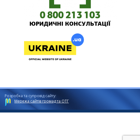
Розробка та супровід сайту:
Мережа сайтів громад та ОТГ