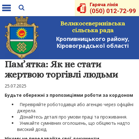
Toggle
navigation
Великосеверинівська
сільська рада
Кропивницького району,
Кіровоградської області
Пам’ятка: Як не стати
жертвою торгівлі людьми
25.07.2025
Будьте обережні з пропозиціями роботи за кордоном
Перевіряйте роботодавця або агенцію через офіційні
джерела.
Дізнайтесь деталі про умови праці та проживання.
Уникайте сумнівних оголошень, що обіцяють надто
високий дохід.
Нікому не передавайте свої документи