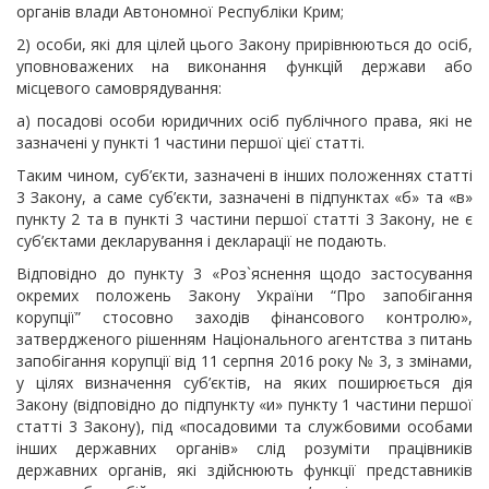
органів влади Автономної Республіки Крим;
2) особи, які для цілей цього Закону прирівнюються до осіб,
уповноважених на виконання функцій держави або
місцевого самоврядування:
а) посадові особи юридичних осіб публічного права, які не
зазначені у пункті 1 частини першої цієї статті.
Таким чином, суб’єкти, зазначені в інших положеннях статті
3 Закону, а саме суб’єкти, зазначені в підпунктах «б» та «в»
пункту 2 та в пункті 3 частини першої статті 3 Закону, не є
суб’єктами декларування і декларації не подають​.
Відповідно до пункту 3 «Роз`яснення щодо застосування
окремих положень Закону України “Про запобігання
корупції” стосовно заходів фінансового контролю»,
затвердженого рішенням Національного агентства з питань
запобігання корупції від 11 серпня 2016 року № 3, з змінами,
у цілях визначення суб’єктів, на яких поширюється дія
Закону (відповідно до підпункту «и» пункту 1 частини першої
статті 3 Закону), під «посадовими та службовими особами
інших державних органів» слід розуміти працівників
державних органів, які здійснюють функції представників