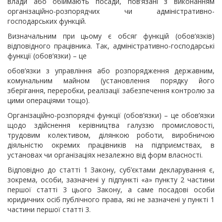
влади або обіймають посади, пов’язані з виконанням
організаційно-розпорядчих чи адміністративно-
господарських функцій.
Визначальним при цьому є обсяг функцій (обов’язків)
відповідного працівника. Так, адміністративно-господарські
функції (обов’язки) – це
обов’язки з управління або розпорядження державним,
комунальним майном (установлення порядку його
зберігання, переробки, реалізації забезпечення контролю за
цими операціями тощо).
Організаційно-розпорядчі функції (обов’язки) – це обов’язки
щодо здійснення керівництва галуззю промисловості,
трудовим колективом, ділянкою роботи, виробничою
діяльністю окремих працівників на підприємствах, в
установах чи організаціях незалежно від форм власності.
Відповідно до статті 1 Закону, суб’єктами декларування є,
зокрема, особи, зазначені у підпункті «а» пункту 2 частини
першої статті 3 цього Закону, а саме посадові особи
юридичних осіб публічного права, які не зазначені у пункті 1
частини першої статті 3.