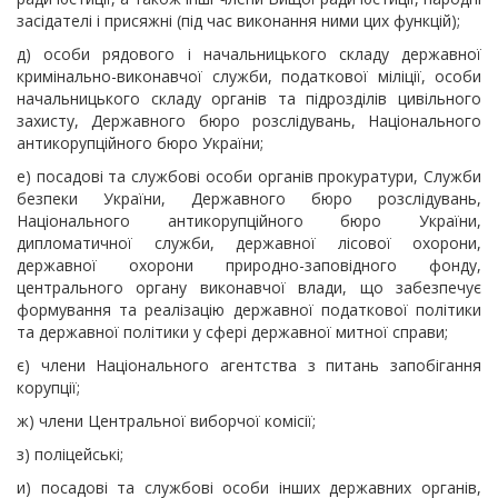
засідателі і присяжні (під час виконання ними цих функцій);
д) особи рядового і начальницького складу державної
кримінально-виконавчої служби, податкової міліції, особи
начальницького складу органів та підрозділів цивільного
захисту, Державного бюро розслідувань, Національного
антикорупційного бюро України;
е) посадові та службові особи органів прокуратури, Служби
безпеки України, Державного бюро розслідувань,
Національного антикорупційного бюро України,
дипломатичної служби, державної лісової охорони,
державної охорони природно-заповідного фонду,
центрального органу виконавчої влади, що забезпечує
формування та реалізацію державної податкової політики
та державної політики у сфері державної митної справи;
є) члени Національного агентства з питань запобігання
корупції;
ж) члени Центральної виборчої комісії;
з) поліцейські;
и) посадові та службові особи інших державних органів,