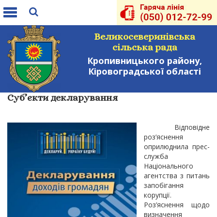
Toggle
navigation
Великосеверинівська
сільська рада
Кропивницького району,
Кіровоградської області
Суб’єкти декларування
Відповідне
роз’яснення
оприлюднила прес-
служба
Національного
агентства з питань
запобігання
корупції.
Роз’яснення щодо
визначення