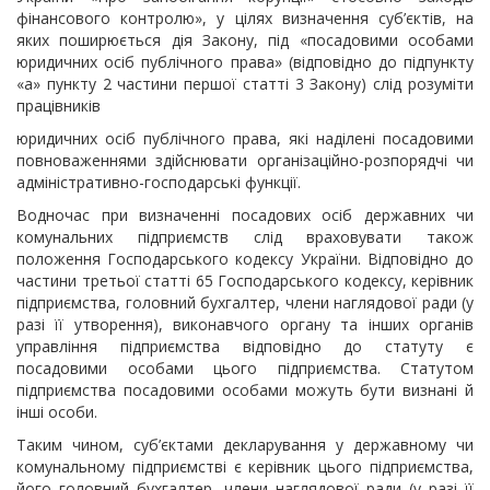
фінансового контролю», у цілях визначення суб’єктів, на
яких поширюється дія Закону, під «посадовими особами
юридичних осіб публічного права» (відповідно до підпункту
«а» пункту 2 частини першої статті 3 Закону) слід розуміти
працівників
юридичних осіб публічного права, які наділені посадовими
повноваженнями здійснювати організаційно-розпорядчі чи
адміністративно-господарські функції.
Водночас при визначенні посадових осіб державних чи
комунальних підприємств слід враховувати також
положення Господарського кодексу України. Відповідно до
частини третьої статті 65 Господарського кодексу, керівник
підприємства, головний бухгалтер, члени наглядової ради (у
разі її утворення), виконавчого органу та інших органів
управління підприємства відповідно до статуту є
посадовими особами цього підприємства. Статутом
підприємства посадовими особами можуть бути визнані й
інші особи.
Таким чином, суб’єктами декларування у державному чи
комунальному підприємстві є керівник цього підприємства,
його головний бухгалтер, члени наглядової ради (у разі її