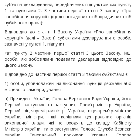
суб’єктів декларування, передбачених підпунктом «и» пункту
1 та пунктами 2, 3 частини першої статті 3 закону «Про
запобігання корупції» (щодо посадових осіб юридичних осіб
публічного права):
Відповідно до статті 1 Закону України «Про запобігання
корупції» (далі – Закон) суб’єктами декларування є особи,
зазначені у пункті 1, підпункті
«а» пункту 2 частини першої статті 3 цього Закону​, інші
особи, які зобов’язані подавати декларації відповідно до
цього Закону.
Відповідно до частини першої статті 3 такими суб’єктами є:
1) особи, уповноважені на виконання функцій держави або
місцевого самоврядування:
а) Президент України, Голова Верховної Ради України, його
Перший заступник та заступник, Прем’єр-міністр України,
Перший віце-прем’єр-міністр України, віце-прем’єр-міністри
України, міністри, інші керівники центральних органів
виконавчої влади, які не входять до складу Кабінету
Міністрів України, та їх заступники, Голова Служби безпеки
України, Генеральний прокурор України, Голова