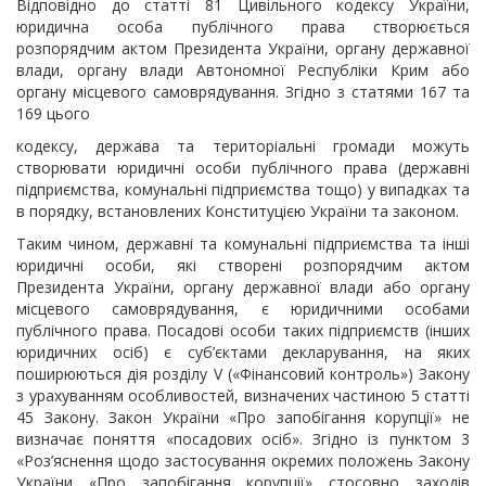
Відповідно до статті 81 Цивільного кодексу України,
юридична особа публічного права створюється
розпорядчим актом Президента України, органу державної
влади, органу влади Автономної Республіки Крим або
органу місцевого самоврядування. Згідно з статями 167 та
169 цього
кодексу, держава та територіальні громади можуть
створювати юридичні особи публічного права (державні
підприємства, комунальні підприємства тощо) у випадках та
в порядку, встановлених Конституцією України та законом.
Таким чином, державні та комунальні підприємства та інші
юридичні особи, які створені розпорядчим актом
Президента України, органу державної влади або органу
місцевого самоврядування, є юридичними особами
публічного права. Посадові особи таких підприємств (інших
юридичних осіб) є суб’єктами декларування, на яких
поширюються дія розділу V («Фінансовий контроль») Закону
з урахуванням особливостей, визначених частиною 5 статті
45 Закону. Закон України «Про запобігання корупції» не
визначає поняття «посадових осіб». Згідно із пунктом 3
«Роз’яснення щодо застосування окремих положень Закону
України «Про запобігання корупції» стосовно заходів