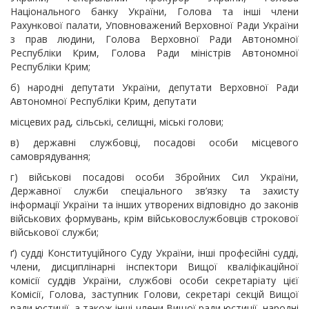
Національного банку України, Голова та інші члени
Рахункової палати, Уповноважений Верховної Ради України
з прав людини, Голова Верховної Ради Автономної
Республіки Крим, Голова Ради міністрів Автономної
Республіки Крим;
б) народні депутати України, депутати Верховної Ради
Автономної Республіки Крим, депутати
місцевих рад, сільські, селищні, міські голови;
в) державні службовці, посадові особи місцевого
самоврядування;
г) військові посадові особи Збройних Сил України,
Державної служби спеціального зв’язку та захисту
інформації України та інших утворених відповідно до законів
військових формувань, крім військовослужбовців строкової
військової служби;
ґ) судді Конституційного Суду України, інші професійні судді,
члени, дисциплінарні інспектори Вищої кваліфікаційної
комісії суддів України, службові особи секретаріату цієї
Комісії, Голова, заступник Голови, секретарі секцій Вищої
ради юстиції, а також інші члени Вищої ради юстиції, народні