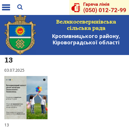
Toggle
navigation
Великосеверинівська
сільська рада
Кропивницького району,
Кіровоградської області
13
03.07.2025
13