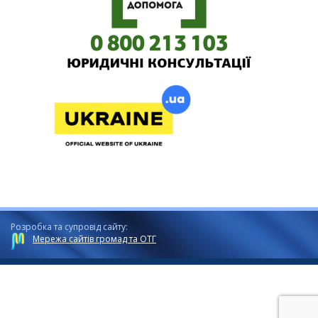
Розробка та супровід сайту:
Мережа сайтів громад та ОТГ