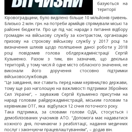
базуються на
території
Кіровоградщини, було виділено більше 10 мільйонів гривень.
Близько 2 млн. грн. на потреби армійців спрямували міські та
районні бюджети. Про це під час наради з питання відбору
громадян на військову службу за контрактом, організацію
призову на строкову військову службу у 2017 році та
визначення шляхів щодо поліпшення даної роботи у 2018
році повідомив голова облдержадміністрації Сергій
Кузьменко. Разом з тим, він зазначив, що декілька
територій, у тому числі й одне місто обласного значення, не
виконали його доручення стосовно підтримки
військовослужбовців.
“Це завдання, яке ставить перед нами керівництво держави,
тому іще раз наголошую на важливості підтримки Збройних
Сил України”, – зауважив Сергій Кузьменко присутнім на
нараді головам райдержадміністрацій, міським головам та
керівникам ОТГ, яка відбулася 12 січня поточного року.
Така підтримка, за словами голови ОДА, стосується і
демобілізованих учасників АТО. “Допомога має надаватися
кожного дня, починаючи з реабілітації, надання медичних
послуг і закінчуючи працевлаштуванням”, – додав він.