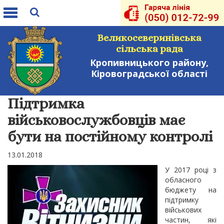
Toggle
navigation
Великосеверинівська
сільська рада
Кропивницького району,
Кіровоградської області
Підтримка
військовослужбовців має
бути на постійному контролі
13.01.2018
У 2017 році з
обласного
бюджету на
підтримку
військових
частин, які