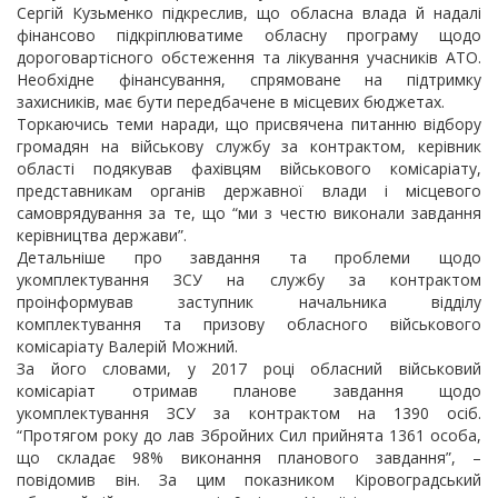
Сергій Кузьменко підкреслив, що обласна влада й надалі
фінансово підкріплюватиме обласну програму щодо
дороговартісного обстеження та лікування учасників АТО.
Необхідне фінансування, спрямоване на підтримку
захисників, має бути передбачене в місцевих бюджетах.
Торкаючись теми наради, що присвячена питанню відбору
громадян на військову службу за контрактом, керівник
області подякував фахівцям військового комісаріату,
представникам органів державної влади і місцевого
самоврядування за те, що “ми з честю виконали завдання
керівництва держави”.
Детальніше про завдання та проблеми щодо
укомплектування ЗСУ на службу за контрактом
проінформував заступник начальника відділу
комплектування та призову обласного військового
комісаріату Валерій Можний.
За його словами, у 2017 році обласний військовий
комісаріат отримав планове завдання щодо
укомплектування ЗСУ за контрактом на 1390 осіб.
“Протягом року до лав Збройних Сил прийнята 1361 особа,
що складає 98% виконання планового завдання”, –
повідомив він. За цим показником Кіровоградський