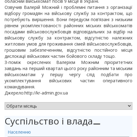
обласний військкомат посів 9 місце в Україні.
Озвучив Валерій Можний і проблемні питання з організації
відбору громадян на військову службу за контрактом, що
потребують вирішення. Вони передусім пов’язані з низьким
рівнем укомплектованості районних міських військкоматів
посадами військовослужбовців відповідальних за відбір на
військову службу за контрактом, відсутністю належних
житлових умов для проживання сімей військовослужбовців,
грошовим забезпеченням, відсутністю постійного місця
дислокації військових частин бойового складу тощо.
З-поміж окреслених Валерієм Можним пріоритетних
завдань на перший квартал цього року районним та міським
військкоматам у першу чергу слід подбати про
укомплектування військових частин оперативного
командування.
Джерело:http://kr-admin.gov.ua
АРХІВ НОВИН
Суспільство і влада
⚊
Населенню