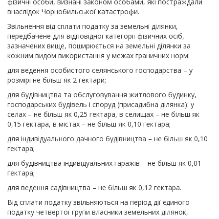
фізичні особи, визнані законом особами, які постраждали
внаслідок Чорнобильської катастрофи.
Звільнення від сплати податку за земельні ділянки,
передбачене для відповідної категорії фізичних осіб,
зазначених вище, поширюється на земельні ділянки за
кожним видом використання у межах граничних норм:
для ведення особистого селянського господарства – у
розмірі не більш як 2 гектари;
для будівництва та обслуговування житлового будинку,
господарських будівель і споруд (присадибна ділянка): у
селах – не більш як 0,25 гектара, в селищах – не більш як
0,15 гектара, в містах – не більш як 0,10 гектара;
для індивідуального дачного будівництва – не більш як 0,10
гектара;
для будівництва індивідуальних гаражів – не більш як 0,01
гектара;
для ведення садівництва – не більш як 0,12 гектара.
Від сплати податку звільняються на період дії єдиного
податку четвертої групи власники земельних ділянок,