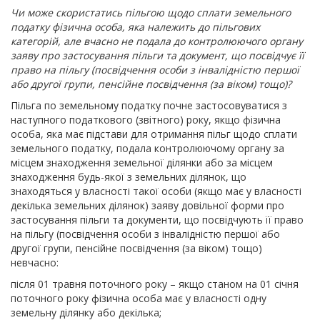
Чи може скористатись пільгою щодо сплати земельного
податку фізична особа, яка належить до пільгових
категорій, але вчасно не подала до контролюючого органу
заяву про застосування пільги та документ, що посвідчує її
право на пільгу (посвідчення особи з інвалідністю першої
або другої групи, пенсійне посвідчення (за віком) тощо)?
Пільга по земельному податку почне застосовуватися з
наступного податкового (звітного) року, якщо фізична
особа, яка має підстави для отримання пільг щодо сплати
земельного податку, подала контролюючому органу за
місцем знаходження земельної ділянки або за місцем
знаходження будь-якої з земельних ділянок, що
знаходяться у власності такої особи (якщо має у власності
декілька земельних ділянок) заяву довільної форми про
застосування пільги та документи, що посвідчують її право
на пільгу (посвідчення особи з інвалідністю першої або
другої групи, пенсійне посвідчення (за віком) тощо)
невчасно:
після 01 травня поточного року – якщо станом на 01 січня
поточного року фізична особа має у власності одну
земельну ділянку або декілька;