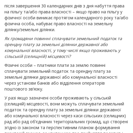
після завершення 30 календарних днів з дня набуття права
на пільгу та/або права власності – якщо право на пільгу у
фізичної особи виникає протягом календарного року та/або
фізична особа, набуває право власності на земельну
ділянку/земельні ділянки.
Як громадяни повинні сплачувати земельний податок та
орендну плату за земельні ділянки державної або
комунальної власності, у тому числі якщо проживають у
сільській (селищній) місцевості?
Фізичні особи – платники плати за землю повинні
сплачувати земельний податок та орендну плату за
земельні ділянки державної або комунальної власності
через установи банків або відділення операторів
поштового зв’язку.
У разі якщо зазначені особи проживають у сільській
(селищній) місцевості, вони можуть сплачувати земельний
податок та орендну плату за земельні ділянки державної
або комунальної власності через каси сільських (селищних)
рад або рад об’єднаних територіальних громад, що створені
згідно із законом та перспективним планом формування