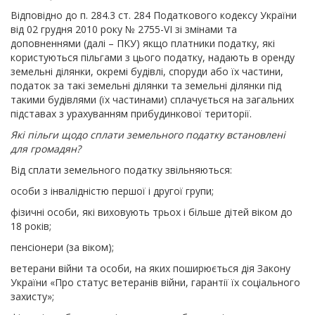
Відповідно до п. 284.3 ст. 284 Податкового кодексу України
від 02 грудня 2010 року № 2755-VI зі змінами та
доповненнями (далі – ПКУ) якщо платники податку, які
користуються пільгами з цього податку, надають в оренду
земельні ділянки, окремі будівлі, споруди або їх частини,
податок за такі земельні ділянки та земельні ділянки під
такими будівлями (їх частинами) сплачується на загальних
підставах з урахуванням прибудинкової території.
Які пільги щодо сплати земельного податку встановлені
для громадян?
Від сплати земельного податку звільняються:
особи з інвалідністю першої і другої групи;
фізичні особи, які виховують трьох і більше дітей віком до
18 років;
пенсіонери (за віком);
ветерани війни та особи, на яких поширюється дія Закону
України «Про статус ветеранів війни, гарантії їх соціального
захисту»;