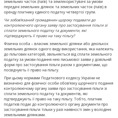
земельних часток (паїв) та землекористувачі за умови
передачі земельних ділянок та земельних часток (паїв) в
оренду платнику єдиного податку четвертої групи.
Чи зобов’язаний громадянин щороку подавати до
контролюючого органу заяву про застосування пільги зі
сплати земельного податку та документи, які
підтверджують її право на таку пільгу?
Фізична особа – власник земельної ділянки або декількох
земельних ділянок одного виду використання, яка належить
до пільгових категорій, звільняється від сплати земельного
податку за умови подання нею письмової заяви у довільній
формі про застосування пільги разом з документами, що
посвідчують її право на пільгу.
При цьому нормами Податкового кодексу України не
визначено для фізичної особи обов’язку щорічного подання
контролюючому органу заяви про застосування пільги зі
сплати земельного податку та документів, які
підтверджують її право на таку пільгу. Тобто, платник
податків подає до контролюючого органу документи про
застосування пільги тільки у разі наявності змін у володінні
земельними ділянками.