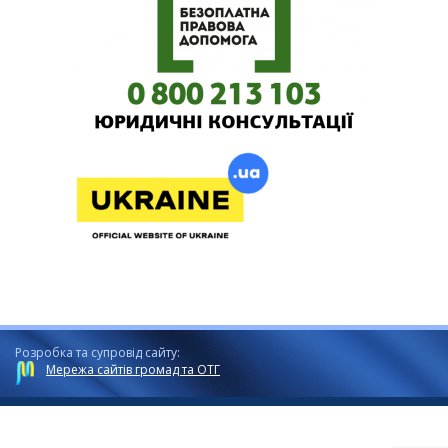
Розробка та супровід сайту:
Мережа сайтів громад та ОТГ