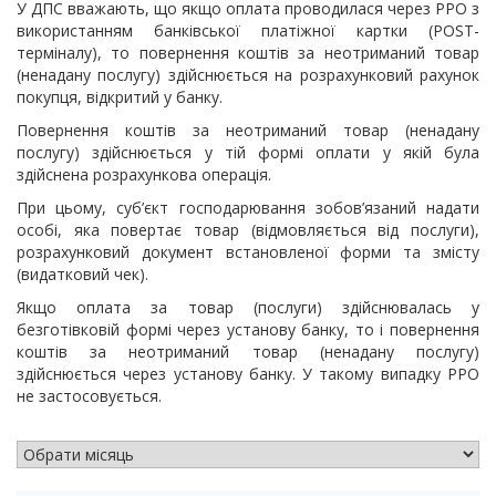
У ДПС вважають, що якщо оплата проводилася через РРО з
використанням банківської платіжної картки (POST-
терміналу), то повернення коштів за неотриманий товар
(ненадану послугу) здійснюється на розрахунковий рахунок
покупця, відкритий у банку.
Повернення коштів за неотриманий товар (ненадану
послугу) здійснюється у тій формі оплати у якій була
здійснена розрахункова операція.
При цьому, суб’єкт господарювання зобов’язаний надати
особі, яка повертає товар (відмовляється від послуги),
розрахунковий документ встановленої форми та змісту
(видатковий чек).
Якщо оплата за товар (послуги) здійснювалась у
безготівковій формі через установу банку, то і повернення
коштів за неотриманий товар (ненадану послугу)
здійснюється через установу банку. У такому випадку РРО
не застосовується.
АРХІВ НОВИН