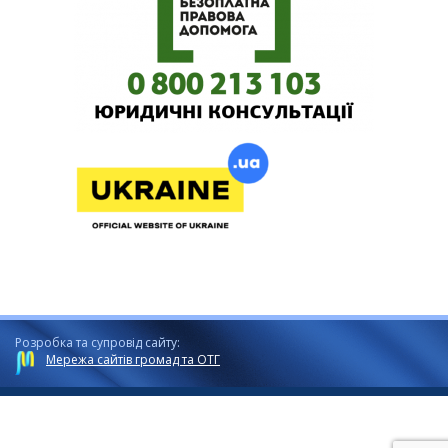
Розробка та супровід сайту:
Мережа сайтів громад та ОТГ