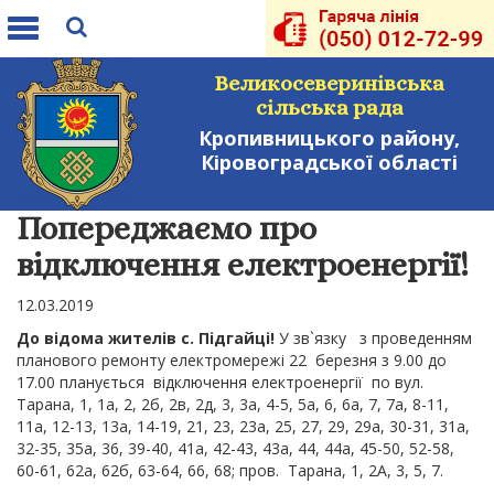
Toggle
navigation
Великосеверинівська
сільська рада
Кропивницького району,
Кіровоградської області
Попереджаємо про
відключення електроенергії!
12.03.2019
До відома жителів с. Підгайці!
У зв`язку з проведенням
планового ремонту електромережі 22 березня з 9.00 до
17.00 планується відключення електроенергії по вул.
Тарана, 1, 1а, 2, 2б, 2в, 2д, 3, 3а, 4-5, 5а, 6, 6а, 7, 7а, 8-11,
11а, 12-13, 13а, 14-19, 21, 23, 23а, 25, 27, 29, 29а, 30-31, 31а,
32-35, 35а, 36, 39-40, 41а, 42-43, 43а, 44, 44а, 45-50, 52-58,
60-61, 62а, 62б, 63-64, 66, 68; пров. Тарана, 1, 2А, 3, 5, 7.