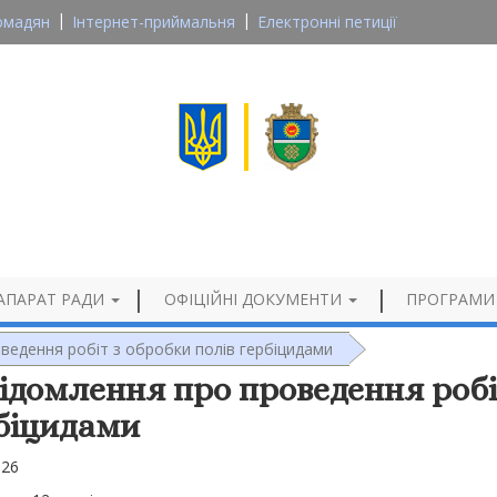
омадян
Інтернет-приймальня
Електронні петиції
Великосеверинівська сільська рада
Кропивницького району, Кіровоградської області
Офіційний сайт
АПАРАТ РАДИ
ОФІЦІЙНІ ДОКУМЕНТИ
ПРОГРАМИ
ведення робіт з обробки полів гербіцидами
ідомлення про проведення робі
біцидами
026