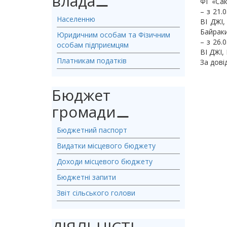
влада
⚊
ФГ «Сак
– з 21.
Населенню
ВІ ДЖІ,
Байраки
Юридичним особам та Фізичним
– з 26.
особам підприємцям
ВІ ДЖІ,
Платникам податків
За дові
Бюджет
громади
⚊
Бюджетний паспорт
Видатки місцевого бюджету
Доходи місцевого бюджету
Бюджетні запити
Звіт сільського голови