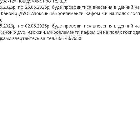
ура-12» повідомляє про те, що:
05.2026р. по 25.05.2026р. буде проводитися внесення в денний ч
 Канонір ДУО. Азоксин. мікроелементи Кафом Си на полях госп
,
05.2026р. по 02.06.2026р. буде проводитися внесення в денний ч
 Канонір Дуо, Азоксин. мікроелементи Кафом Си на полях господа
дками звертайтесь за тел. 0667667650