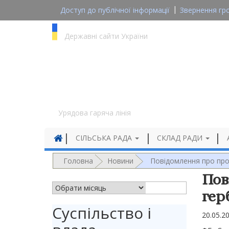
Доступ до публічної інформації
Звернення гр
gov.ua
Державні сайти України
1545
Урядова гаряча лінія
СІЛЬСЬКА РАДА
СКЛАД РАДИ
Головна
Новини
Повідомлення про про
Пов
АРХІВ НОВИН
гер
Суспільство і
20.05.2