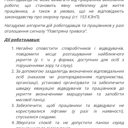
роботи, що становить явну небезпеку для життя
працівника, а також в умовах, що не відповідають
законодавству про охорону праці (ст. 153 КЗпП).
Нагадуємо алгоритм дій роботодавців та працівників у разі
оголошення сигналу “Повітряна тривога”.
Дії роботодавця:
Негайно сповістити співробітників і відвідувачів,
повідомити місце розташування найближчого
укриття (у т. ч. у формах, доступних для осіб з
порушеннями зору та слуху).
За допомогою заздалегідь визначених відповідальних
осіб (наказом чи розпорядженням підприємства,
організації, установи) організувати та забезпечити
швидку евакуацію відвідувачів та працівників до
укриття визначеними маршрутами та запобігти
масовій паніці.
Забезпечити, щоб працівники та відвідувачі не
користувалися ліфтами (у разі їх наявності),
спускалися сходами.
Зберігати спокій та не допустити паніки серед