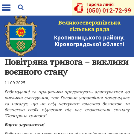
Toggle
navigation
Великосеверинівська
сільська рада
Кропивницького району,
Кіровоградської області
Повітряна тривога – виклики
воєнного стану
11.09.2025
Роботодавці та працівники продовжують адаптуватися до
викликів сьогодення, тож Головне управління попереджає
та нагадує, що не слід нехтувати власною безпекою та
безпекою своїх підлеглих під час оголошення сигналу
“Повітряна тривога”.
Варто зауважити!
Роботодавець не може вимагати від працівника виконання