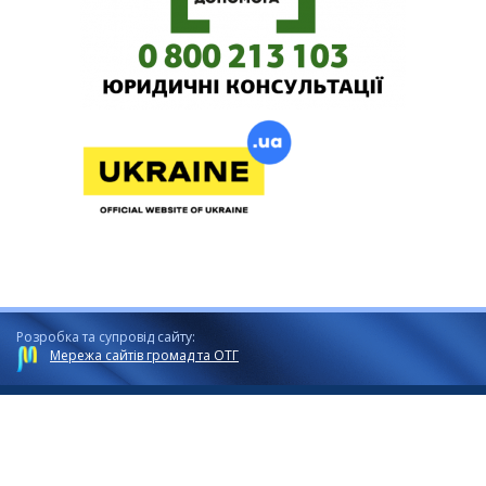
Розробка та супровід сайту:
Мережа сайтів громад та ОТГ