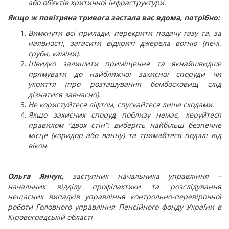
або об’єктів критичної інфраструктури.
Якщо ж повітряна тривога застала вас вдома, потрібно:
Вимкнути всі прилади, перекрити подачу газу та, за
наявності, загасити відкриті джерела вогню (печі,
груби, каміни).
Швидко залишити приміщення та якнайшвидше
прямувати до найближчої захисної споруди чи
укриття (про розташування бомбосховищ слід
дізнатися завчасно).
Не користуйтеся ліфтом, спускайтеся лише сходами.
Якщо захисних споруд поблизу немає, керуйтеся
правилом “двох стін”: виберіть найбільш безпечне
місце (коридор або ванну) та тримайтеся подалі від
вікон.
Ольга Янчук,
заступник начальника управління –
начальник відділу
профілактики та розслідування
нещасних випадків
управління контрольно-перевірочної
роботи
Головного управління Пенсійного фонду України в
Кіровоградській області