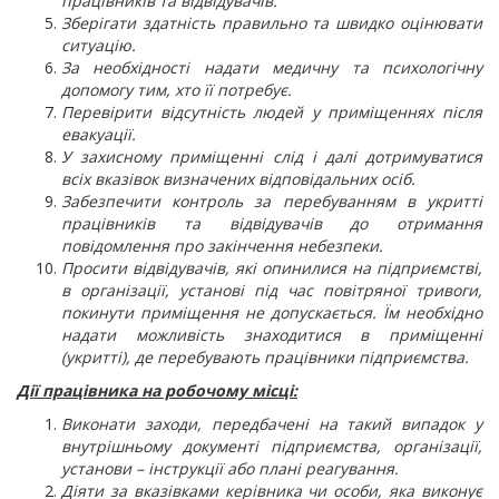
працівників та відвідувачів.
Зберігати здатність правильно та швидко оцінювати
ситуацію.
За необхідності надати медичну та психологічну
допомогу тим, хто її потребує.
Перевірити відсутність людей у приміщеннях після
евакуації.
У захисному приміщенні слід і далі дотримуватися
всіх вказівок визначених відповідальних осіб.
Забезпечити контроль за перебуванням в укритті
працівників та відвідувачів до отримання
повідомлення про закінчення небезпеки.
Просити відвідувачів, які опинилися на підприємстві,
в організації, установі під час повітряної тривоги,
покинути приміщення не допускається. Їм необхідно
надати можливість знаходитися в приміщенні
(укритті), де перебувають працівники підприємства.
Дії працівника на робочому місці:
Виконати заходи, передбачені на такий випадок у
внутрішньому документі підприємства, організації,
установи – інструкції або плані реагування.
Діяти за вказівками керівника чи особи, яка виконує