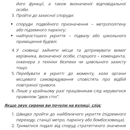
його функції, а також визначеної відповідальної
особи.
Пройти до захисної споруди:
споруди подвійного призначення – метрополітену
або підземного паркінгу;
найпростішого укриття – підвалу або цокольного
приміщення будівлі.
У сховищі зайняти місце та дотримувати вимог
керівника, визначеної особи, старшого – коменданта,
інженера з техніки безпеки чи цивільного захисту
тощо.
Перебувати в укритті до моменту, коли органи
місцевого самоврядування сповістять про відбій
повітряної тривоги.
Лише у крайньому разі працівникам слід керуватися
правилом “двох стін”.
Якщо звук сирени ви почули на вулиці, слід:
Швидко пройти до найближчого укриття (підземного
переходу, станції метро, паркінгу або бомбосховища).
Триматися подалі від споруд стратегічного значення