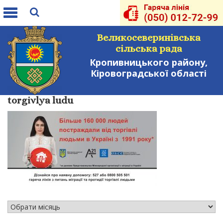
Toggle
navigation
Великосеверинівська
сільська рада
Кропивницького району,
Кіровоградської області
torgivlya ludu
АРХІВ НОВИН