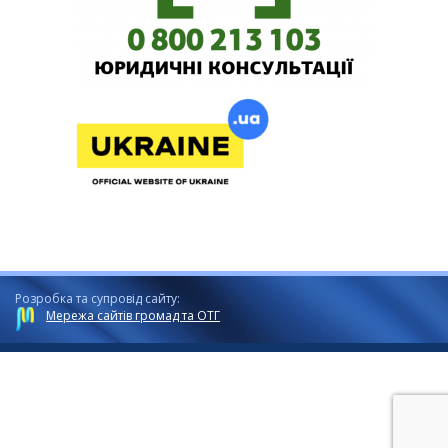
Розробка та супровід сайту:
Мережа сайтів громад та ОТГ