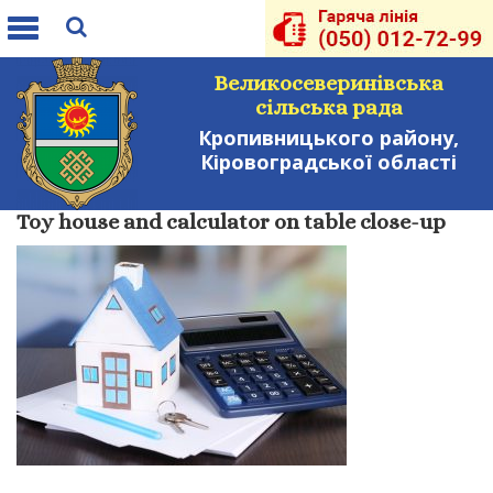
Toggle
navigation
Великосеверинівська
сільська рада
Кропивницького району,
Кіровоградської області
Toy house and calculator on table close-up