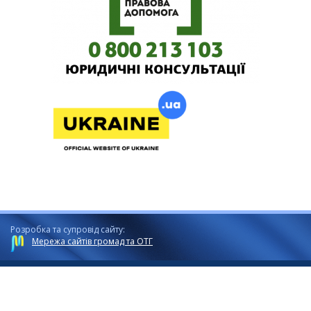
Розробка та супровід сайту:
Мережа сайтів громад та ОТГ