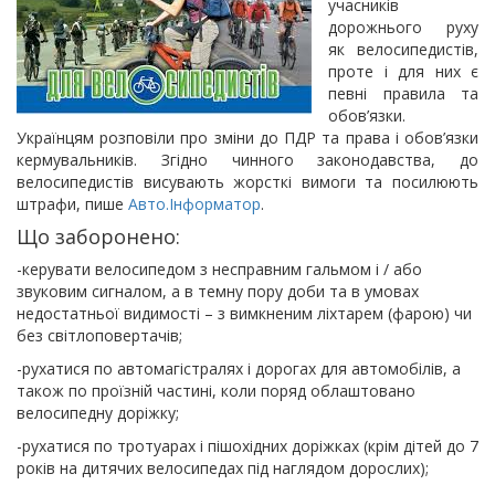
учасників
дорожнього руху
як велосипедистів,
проте і для них є
певні правила та
обов’язки.
Українцям розповіли про зміни до ПДР та права і обов’язки
кермувальників. Згідно чинного законодавства, до
велосипедистів висувають жорсткі вимоги та посилюють
штрафи, пише
Авто.Інформатор
.
Що заборонено:
-керувати велосипедом з несправним гальмом і / або
звуковим сигналом, а в темну пору доби та в умовах
недостатньої видимості – з вимкненим ліхтарем (фарою) чи
без світлоповертачів;
-рухатися по автомагістралях і дорогах для автомобілів, а
також по проїзній частині, коли поряд облаштовано
велосипедну доріжку;
-рухатися по тротуарах і пішохідних доріжках (крім дітей до 7
років на дитячих велосипедах під наглядом дорослих);