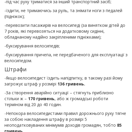
-під час руху триматися за інший транспортний засіб;
-їздити, не тримаючись за руль, та знімати ноги з педалей
(підніжок);
-перевозити пасажирів на велосипеді (за винятком дітей до
7 років, які перевозяться на додатковому сидінні,
обладнаному надійно закріпленими підніжками);
-буксирування велосипедів;
-буксирування причепа, не передбаченого для експлуатації з
велосипедом.
Штрафи
-Якщо велосипедист їздить напідпитку, в такому разі йому
загрожує штраф у розмірі
136 гривень.
-За створення аварійно ситуації – стягнуть приблизно
стільки ж –
170 гривень
, або ж громадські роботи
терміном від 20 до 40 годин.
-Непокора велосипедистами правил дорожнього руху тягне
за собою накладення штрафу в розмірі 5
неоподатковуваних мінімумів доходів громадян, тобто
85
гривень.