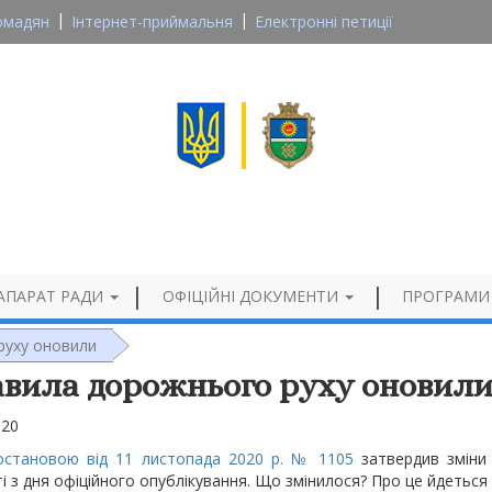
омадян
Інтернет-приймальня
Електронні петиції
Великосеверинівська сільська рада
Кропивницького району, Кіровоградської області
Офіційний сайт
АПАРАТ РАДИ
ОФІЦІЙНІ ДОКУМЕНТИ
ПРОГРАМИ
руху оновили
вила дорожнього руху оновил
020
становою від 11 листопада 2020 р. № 1105
затвердив змін
і з дня офіційного опублікування. Що змінилося? Про це йдеться на 