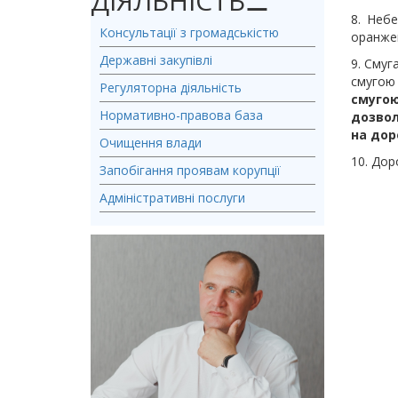
ДІЯЛЬНІСТЬ
⚊
8. Неб
Консультації з громадськістю
оранжев
Державні закупівлі
9. Смуг
смугою
Регуляторна діяльність
смугою
Нормативно-правова база
дозвол
на дор
Очищення влади
10. Дор
Запобігання проявам корупції
Адміністративні послуги