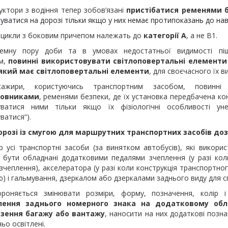
руктори з водіння тепер зобов’язані
пристібатися ременями 
уватися на дорозі тільки якщо у них немає протипоказань до на
оцикли з боковим причепом належать до
категорії А
, а не B1.
емну пору доби та в умовах недостатньої видимості піш
м,
повинні використовувати світлоповертальні елементи 
 який має світлоповертальні елементи
, для своєчасного їх 
сажири, користуючись транспортним засобом, повинні 
ловниками
, ременями безпеки, де їх установка передбачена кон
уватися ними тільки якщо їх фізіологічні особливості у
ватися”).
орозі із смугою для маршрутних транспортних засобів д
р усі транспортні засоби (за винятком автобусів), які викор
і бути обладнані додатковими педалями зчеплення (у разі кол
зчеплення), акселератора (у разі коли конструкція транспортн
) і гальмування, дзеркалом або дзеркалами заднього виду для спе
ороняється змінювати розміри, форму, позначення, колір 
плення заднього номерного знака на додатковому обл
зення багажу або вантажу
, наносити на них додаткові позна
ьо освітлені.