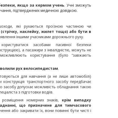
безпеки, якщо за кермом учень
.
Учні зможуть
вчання, підтверджених медичною довідкою.
оходи, які рухаються проїзною частиною чи
(стрічку, наклейку, жилет тощо) або бути в
виявлення іншими учасниками дорожнього руху.
користуватися засобами пасивної безпеки
струкцією), а пасажири з інвалідністю, можуть не
неможливлюють користування (було “завжають
озволили рух велосипедистам
.
истовуються для навчання (а не лише автомобілі)
и конструкція транспортного засобу передбачає
ого засобу допускає можливість обладнання такою
ціаліста з підготовки водіїв.
і розміщення номерних знаків,
крім випадку
аднанні, що призначене для тимчасового
чення або закривати їх, вони повинні бути чисті і