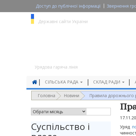
Доступ до публічної інформації
Звернення гр
gov.ua
Державні сайти України
1545
Урядова гаряча лінія
СІЛЬСЬКА РАДА
СКЛАД РАДИ
Головна
Новини
Правила дорожнього 
Пра
АРХІВ НОВИН
17.11.2
Суспільство і
Уряд
по
чинност