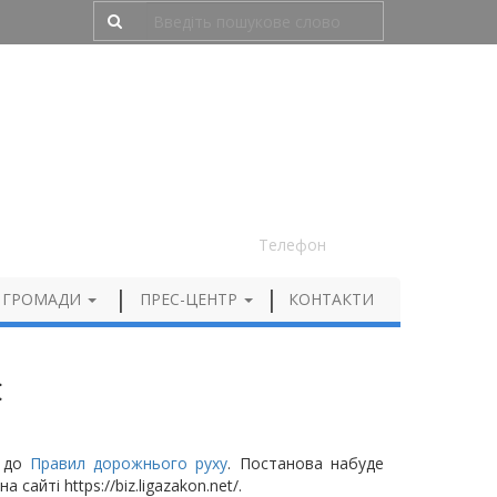
Людям з порушенням зору
050 012 72 99
Телефон
 ГРОМАДИ
ПРЕС-ЦЕНТР
КОНТАКТИ
и
и до
Правил дорожнього руху
. Постанова набуде
сайті https://biz.ligazakon.net/.