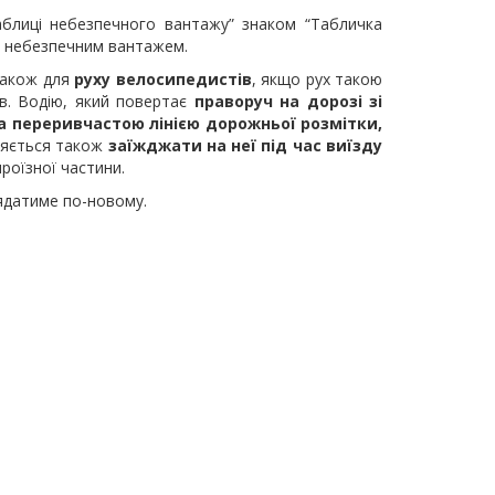
аблиці небезпечного вантажу” знаком “Табличка
з небезпечним вантажем.
також для
руху велосипедистів
, якщо рух такою
в. Водію, який повертає
праворуч на дорозі зі
 переривчастою лінією дорожньої розмітки,
ляється також
заїжджати на неї під час виїзду
роїзної частини.
лядатиме по-новому.