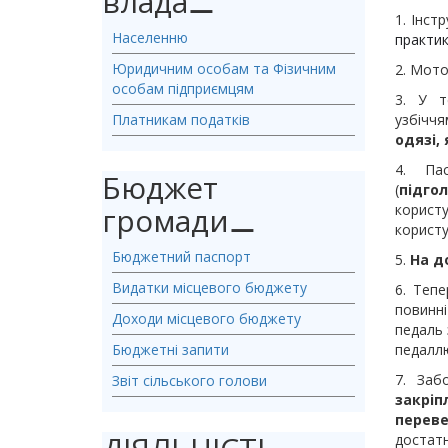
влада
⚊
1. Інст
Населенню
практик
Юридичним особам та Фізичним
2. Мот
особам підприємцям
3. У т
Платникам податків
узбіччя
одязі,
4. Па
Бюджет
(
підго
громади
⚊
корист
користу
Бюджетний паспорт
5.
На д
Видатки місцевого бюджету
6. Тепе
повинн
Доходи місцевого бюджету
педаль 
Бюджетні запити
педаллю
7. Заб
Звіт сільського голови
закрі
переве
достатн