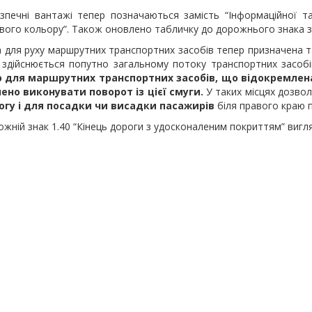
езпечні вантажі тепер позначаються замість “Інформаційної т
ого кольору”. Також оновлено табличку до дорожнього знака 
а для руху маршрутних транспортних засобів тепер призначена 
 здійснюється попутно загальному потоку транспортних засобі
 для маршрутних транспортних засобів, що відокремлена
ено виконувати поворот із цієї смуги.
У таких місцях дозво
огу і для посадки чи висадки пасажирів
біля правого краю п
ожній знак 1.40 “Кінець дороги з удосконаленим покриттям” виг