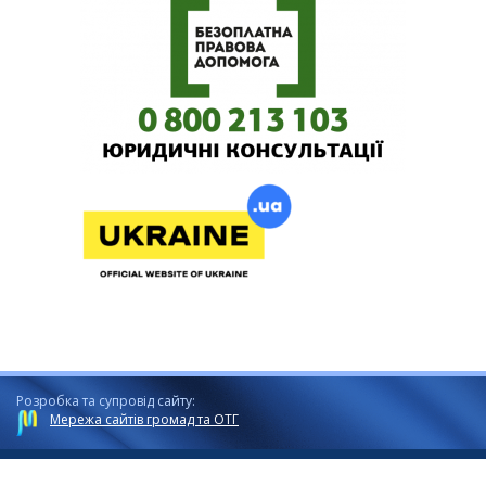
Розробка та супровід сайту:
Мережа сайтів громад та ОТГ