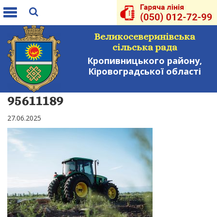
Toggle
navigation
Великосеверинівська
сільська рада
Кропивницького району,
Кіровоградської області
95611189
27.06.2025